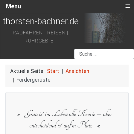
≡
Menu
thorsten-bachner.de
RADFAHREN | REISEN |
RUHRGEBIET
Suchen
Aktuelle Seite:
Start
Ansichten
Fördergerüste
Grau
is' im
Leben
alle Theorie – aber
entscheidend is' auf'm Platz