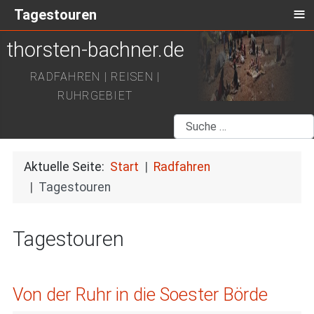
≡
Tagestouren
thorsten-bachner.de
RADFAHREN | REISEN |
RUHRGEBIET
Suchen
Aktuelle Seite:
Start
Radfahren
Tagestouren
Tagestouren
Von der Ruhr in die Soester Börde