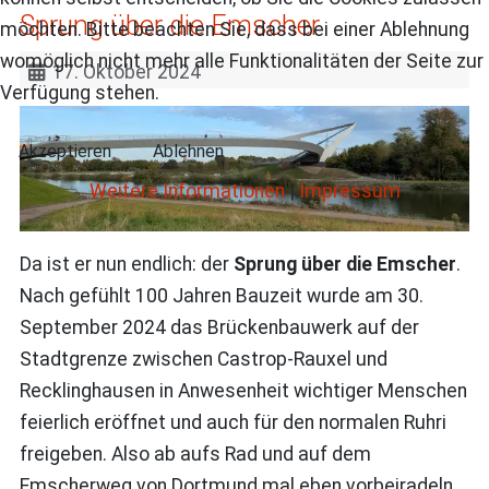
Sprung über die Emscher
möchten. Bitte beachten Sie, dass bei einer Ablehnung
womöglich nicht mehr alle Funktionalitäten der Seite zur
17. Oktober 2024
Verfügung stehen.
Akzeptieren
Ablehnen
Weitere Informationen
|
Impressum
Da ist er nun endlich: der
Sprung über die Emscher
.
Nach gefühlt 100 Jahren Bauzeit wurde am 30.
September 2024 das Brückenbauwerk auf der
Stadtgrenze zwischen Castrop-Rauxel und
Recklinghausen in Anwesenheit wichtiger Menschen
feierlich eröffnet und auch für den normalen Ruhri
freigeben. Also ab aufs Rad und auf dem
Emscherweg von Dortmund mal eben vorbeiradeln.