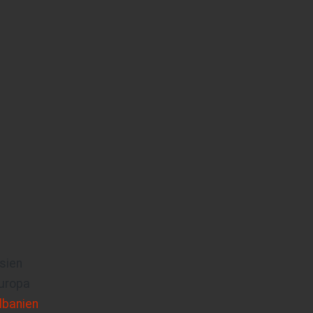
sien
uropa
lbanien