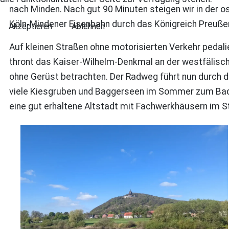
nach Minden. Nach gut 90 Minuten steigen wir in der 
Köln-Mindener Eisenbahn durch das Königreich Preußen
Akzeptieren
Ablehnen
Auf kleinen Straßen ohne motorisierten Verkehr pedal
thront das Kaiser-Wilhelm-Denkmal an der westfälisc
ohne Gerüst betrachten. Der Radweg führt nun durch d
viele Kiesgruben und Baggerseen im Sommer zum Baden
eine gut erhaltene Altstadt mit Fachwerkhäusern im S