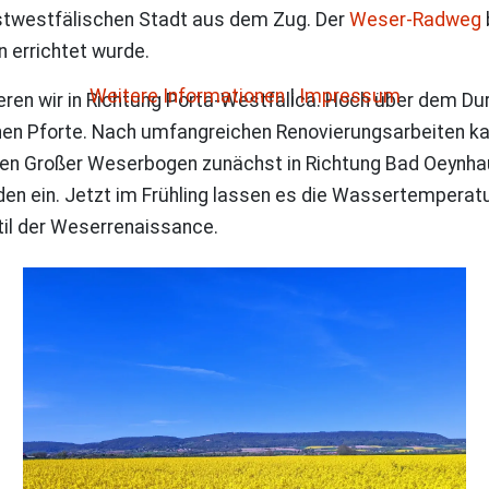
ostwestfälischen Stadt aus dem Zug. Der
Weser-Radweg
 errichtet wurde.
Weitere Informationen
|
Impressum
ieren wir in Richtung Porta-Westfalica. Hoch über dem D
hen Pforte. Nach umfangreichen Renovierungsarbeiten k
en Großer Weserbogen zunächst in Richtung Bad Oeynhaus
 ein. Jetzt im Frühling lassen es die Wassertemperatur
til der Weserrenaissance.