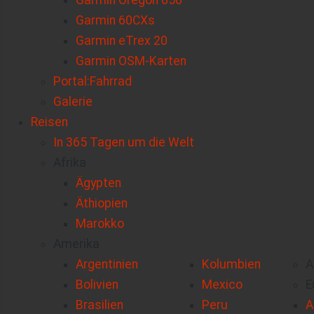
Garmin Oregon 650
Garmin 60CXs
Garmin eTrex 20
Garmin OSM-Karten
Portal:Fahrrad
Galerie
Reisen
In 365 Tagen um die Welt
Afrika
Ägypten
Äthiopien
Marokko
Amerika
Argentinien
Kolumbien
A
Bolivien
Mexico
E
Brasilien
Peru
A