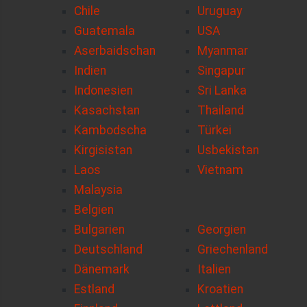
Chile
Uruguay
Guatemala
USA
Aserbaidschan
Myanmar
Indien
Singapur
Indonesien
Sri Lanka
Kasachstan
Thailand
Kambodscha
Türkei
Kirgisistan
Usbekistan
Laos
Vietnam
Malaysia
Belgien
Bulgarien
Georgien
Deutschland
Griechenland
Dänemark
Italien
Estland
Kroatien