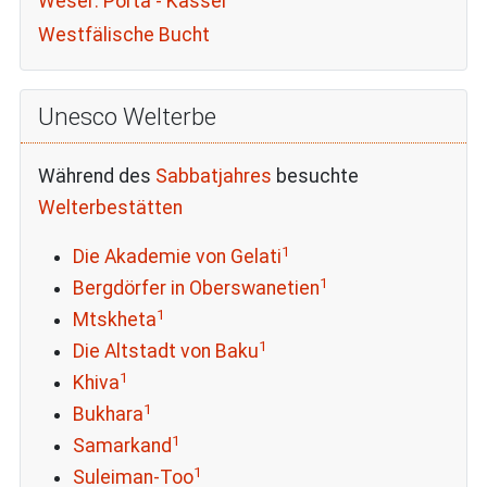
Weser: Porta - Kassel
Westfälische Bucht
Unesco Welterbe
Während des
Sabbatjahres
besuchte
Welterbestätten
1
Die Akademie von Gelati
1
Bergdörfer in Oberswanetien
1
Mtskheta
1
Die Altstadt von Baku
1
Khiva
1
Bukhara
1
Samarkand
1
Suleiman-Too