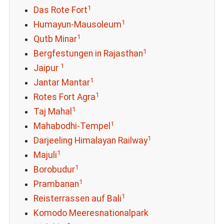
1
Das Rote Fort
1
Humayun-Mausoleum
1
Qutb Minar
1
Bergfestungen in Rajasthan
1
Jaipur
1
Jantar Mantar
1
Rotes Fort Agra
1
Taj Mahal
1
Mahabodhi-Tempel
1
Darjeeling Himalayan Railway
1
Majuli
1
Borobudur
1
Prambanan
1
Reisterrassen auf Bali
Komodo Meeresnationalpark