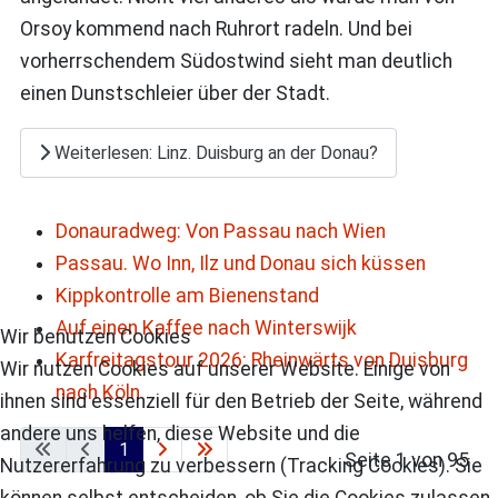
Orsoy kommend nach Ruhrort radeln. Und bei
vorherrschendem Südostwind sieht man deutlich
einen Dunstschleier über der Stadt.
Weiterlesen: Linz. Duisburg an der Donau?
Donauradweg: Von Passau nach Wien
Passau. Wo Inn, Ilz und Donau sich küssen
Kippkontrolle am Bienenstand
Auf einen Kaffee nach Winterswijk
Wir benutzen Cookies
Karfreitagstour 2026: Rheinwärts von Duisburg
Wir nutzen Cookies auf unserer Website. Einige von
nach Köln
ihnen sind essenziell für den Betrieb der Seite, während
andere uns helfen, diese Website und die
1
Seite 1 von 95
Nutzererfahrung zu verbessern (Tracking Cookies). Sie
können selbst entscheiden, ob Sie die Cookies zulassen