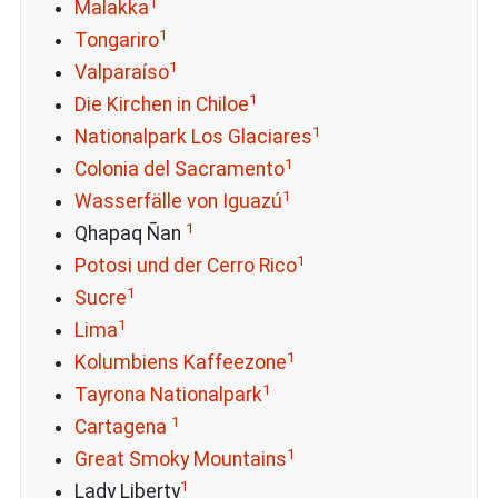
1
Malakka
1
Tongariro
1
Valparaíso
1
Die Kirchen in Chiloe
1
Nationalpark Los Glaciares
1
Colonia del Sacramento
1
Wasserfälle von Iguazú
1
Qhapaq Ñan
1
Potosi und der Cerro Rico
1
Sucre
1
Lima
1
Kolumbiens Kaffeezone
1
Tayrona Nationalpark
1
Cartagena
1
Great Smoky Mountains
1
Lady Liberty