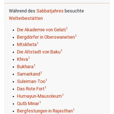
Während des
Sabbatjahres
besuchte
Welterbestätten
1
Die Akademie von Gelati
1
Bergdörfer in Oberswanetien
1
Mtskheta
1
Die Altstadt von Baku
1
Khiva
1
Bukhara
1
Samarkand
1
Suleiman-Too
1
Das Rote Fort
1
Humayun-Mausoleum
1
Qutb Minar
1
Bergfestungen in Rajasthan