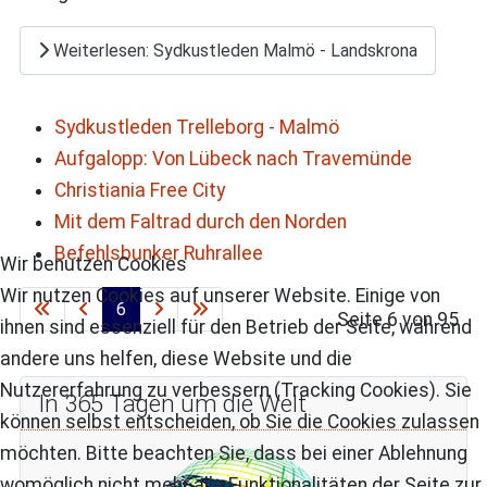
Weiterlesen: Sydkustleden Malmö - Landskrona
Sydkustleden Trelleborg - Malmö
Aufgalopp: Von Lübeck nach Travemünde
Christiania Free City
Mit dem Faltrad durch den Norden
Befehlsbunker Ruhrallee
Wir benutzen Cookies
Wir nutzen Cookies auf unserer Website. Einige von
6
Seite 6 von 95
ihnen sind essenziell für den Betrieb der Seite, während
andere uns helfen, diese Website und die
Nutzererfahrung zu verbessern (Tracking Cookies). Sie
In 365 Tagen um die Welt
können selbst entscheiden, ob Sie die Cookies zulassen
möchten. Bitte beachten Sie, dass bei einer Ablehnung
womöglich nicht mehr alle Funktionalitäten der Seite zur