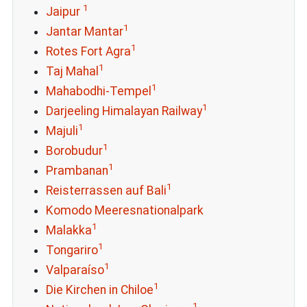
1
Jaipur
1
Jantar Mantar
1
Rotes Fort Agra
1
Taj Mahal
1
Mahabodhi-Tempel
1
Darjeeling Himalayan Railway
1
Majuli
1
Borobudur
1
Prambanan
1
Reisterrassen auf Bali
Komodo Meeresnationalpark
1
Malakka
1
Tongariro
1
Valparaíso
1
Die Kirchen in Chiloe
1