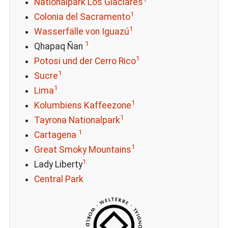
Nationalpark Los Glaciares
1
Colonia del Sacramento
1
Wasserfälle von Iguazú
1
Qhapaq Ñan
1
Potosi und der Cerro Rico
1
Sucre
1
Lima
1
Kolumbiens Kaffeezone
1
Tayrona Nationalpark
1
Cartagena
1
Great Smoky Mountains
1
Lady Liberty
Central Park