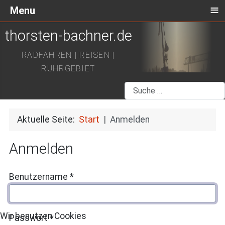
≡
Menu
thorsten-bachner.de
RADFAHREN | REISEN |
RUHRGEBIET
Suchen
Aktuelle Seite:
Start
Anmelden
Anmelden
Benutzername
*
Wir benutzen Cookies
Passwort
*