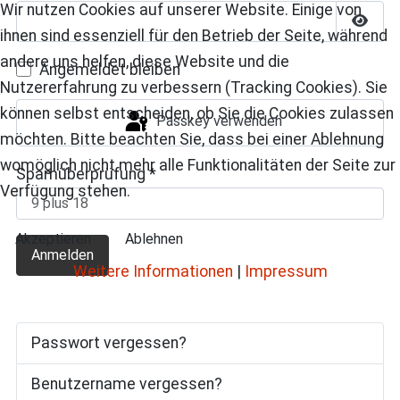
Wir nutzen Cookies auf unserer Website. Einige von
ihnen sind essenziell für den Betrieb der Seite, während
Passw
andere uns helfen, diese Website und die
Angemeldet bleiben
Nutzererfahrung zu verbessern (Tracking Cookies). Sie
können selbst entscheiden, ob Sie die Cookies zulassen
Passkey verwenden
möchten. Bitte beachten Sie, dass bei einer Ablehnung
womöglich nicht mehr alle Funktionalitäten der Seite zur
Spamüberprüfung
*
Verfügung stehen.
Akzeptieren
Ablehnen
Anmelden
Weitere Informationen
|
Impressum
Passwort vergessen?
Benutzername vergessen?