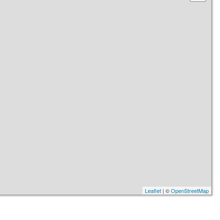
Leaflet
| ©
OpenStreetMap