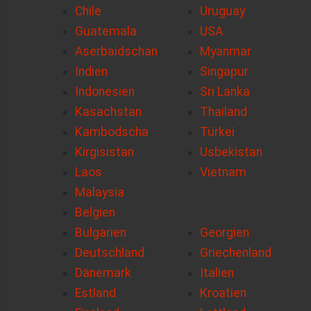
Chile
Uruguay
Guatemala
USA
Aserbaidschan
Myanmar
Indien
Singapur
Indonesien
Sri Lanka
Kasachstan
Thailand
Kambodscha
Türkei
Kirgisistan
Usbekistan
Laos
Vietnam
Malaysia
Belgien
Bulgarien
Georgien
Deutschland
Griechenland
Dänemark
Italien
Estland
Kroatien