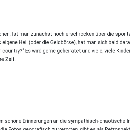
hen. Ist man zunächst noch erschrocken über die spont
eigene Heil (oder die Geldbörse), hat man sich bald dar
country?" Es wird gerne geheiratet und viele, viele Kinde
e Zeit.
en schöne Erinnerungen an die sympathisch-chaotische In
die Fotos geografisch zu verorten, gibt es als Retrospek