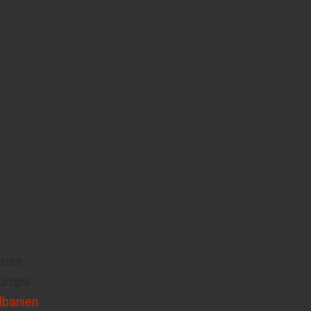
sien
uropa
lbanien