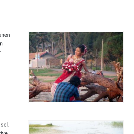
anen
an
r
sel.
tive