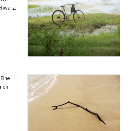
chwarz,
 Eine
anen