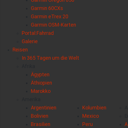
Garmin Oregon 650
Garmin 60CXs
Garmin eTrex 20
Garmin OSM-Karten
Portal:Fahrrad
Galerie
Reisen
In 365 Tagen um die Welt
Afrika
Ägypten
Äthiopien
Marokko
Amerika
Argentinien
Kolumbien
A
Bolivien
Mexico
E
Brasilien
Peru
A