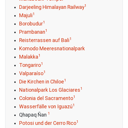
1
Darjeeling Himalayan Railway
1
Majuli
1
Borobudur
1
Prambanan
1
Reisterrassen auf Bali
Komodo Meeresnationalpark
1
Malakka
1
Tongariro
1
Valparaíso
1
Die Kirchen in Chiloe
1
Nationalpark Los Glaciares
1
Colonia del Sacramento
1
Wasserfälle von Iguazú
1
Qhapaq Ñan
1
Potosi und der Cerro Rico