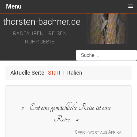
≡
Menu
thorsten-bachner.de
RADFAHREN | REISEN |
RUHRGEBIET
Suchen
Aktuelle Seite:
Start
Italien
Erst eine gemächliche Reise ist eine
Reise.
Sprichwort aus Afrika