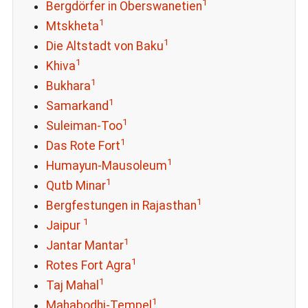
1
Bergdörfer in Oberswanetien
1
Mtskheta
1
Die Altstadt von Baku
1
Khiva
1
Bukhara
1
Samarkand
1
Suleiman-Too
1
Das Rote Fort
1
Humayun-Mausoleum
1
Qutb Minar
1
Bergfestungen in Rajasthan
1
Jaipur
1
Jantar Mantar
1
Rotes Fort Agra
1
Taj Mahal
1
Mahabodhi-Tempel