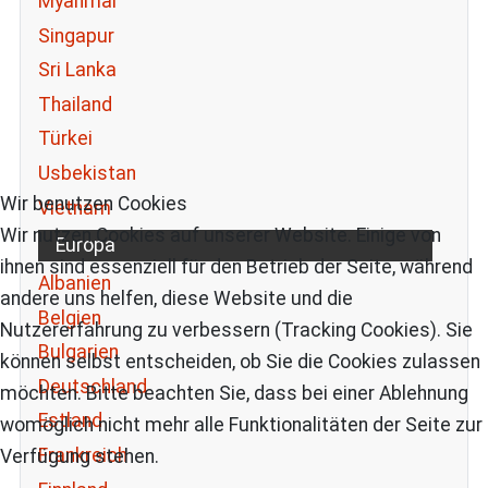
Myanmar
Singapur
Sri Lanka
Thailand
Türkei
Usbekistan
Wir benutzen Cookies
Vietnam
Wir nutzen Cookies auf unserer Website. Einige von
Europa
ihnen sind essenziell für den Betrieb der Seite, während
Albanien
andere uns helfen, diese Website und die
Belgien
Nutzererfahrung zu verbessern (Tracking Cookies). Sie
Bulgarien
können selbst entscheiden, ob Sie die Cookies zulassen
Deutschland
möchten. Bitte beachten Sie, dass bei einer Ablehnung
Estland
womöglich nicht mehr alle Funktionalitäten der Seite zur
Frankreich
Verfügung stehen.