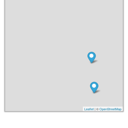
Leaflet
| ©
OpenStreetMap