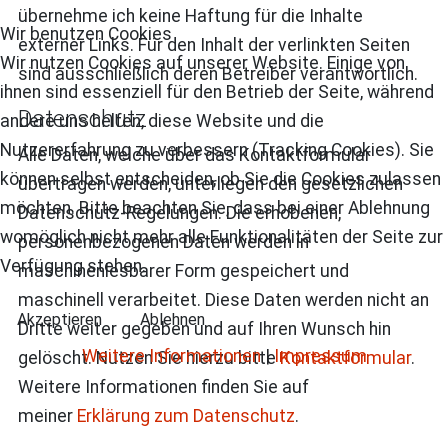
übernehme ich keine Haftung für die Inhalte
Wir benutzen Cookies
externer Links. Für den Inhalt der verlinkten Seiten
Wir nutzen Cookies auf unserer Website. Einige von
sind ausschließlich deren Betreiber verantwortlich.
ihnen sind essenziell für den Betrieb der Seite, während
Datenschutz
andere uns helfen, diese Website und die
Nutzererfahrung zu verbessern (Tracking Cookies). Sie
Alle Daten, welche über das Kontaktformular
können selbst entscheiden, ob Sie die Cookies zulassen
übertragen werden, unterliegen den gesetzlichen
möchten. Bitte beachten Sie, dass bei einer Ablehnung
Datenschutz-Regelungen. Die erhobenen,
womöglich nicht mehr alle Funktionalitäten der Seite zur
personenbezogenen Daten werden in
Verfügung stehen.
maschinenlesbarer Form gespeichert und
maschinell verarbeitet. Diese Daten werden nicht an
Akzeptieren
Ablehnen
Dritte weiter gegeben und auf Ihren Wunsch hin
Weitere Informationen
|
Impressum
gelöscht. Nutzen Sie hierzu bitte
Kontaktformular
.
Weitere Informationen finden Sie auf
meiner
Erklärung zum Datenschutz
.