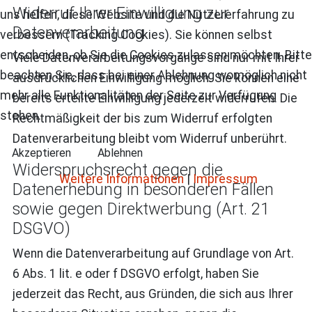
Widerruf Ihrer Einwilligung zur
uns helfen, diese Website und die Nutzererfahrung zu
Datenverarbeitung
verbessern (Tracking Cookies). Sie können selbst
entscheiden, ob Sie die Cookies zulassen möchten. Bitte
Viele Datenverarbeitungsvorgänge sind nur mit Ihrer
beachten Sie, dass bei einer Ablehnung womöglich nicht
ausdrücklichen Einwilligung möglich. Sie können eine
mehr alle Funktionalitäten der Seite zur Verfügung
bereits erteilte Einwilligung jederzeit widerrufen. Die
stehen.
Rechtmäßigkeit der bis zum Widerruf erfolgten
Datenverarbeitung bleibt vom Widerruf unberührt.
Akzeptieren
Ablehnen
Widerspruchsrecht gegen die
Weitere Informationen
|
Impressum
Datenerhebung in besonderen Fällen
sowie gegen Direktwerbung (Art. 21
DSGVO)
Wenn die Datenverarbeitung auf Grundlage von Art.
6 Abs. 1 lit. e oder f DSGVO erfolgt, haben Sie
jederzeit das Recht, aus Gründen, die sich aus Ihrer