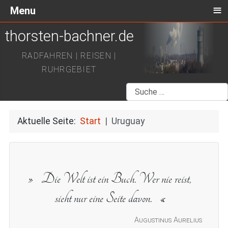
≡
Menu
thorsten-bachner.de
RADFAHREN | REISEN |
RUHRGEBIET
Suchen
Aktuelle Seite:
Start
Uruguay
Die Welt ist ein Buch. Wer nie reist,
sieht nur eine Seite davon.
Augustinus Aurelius