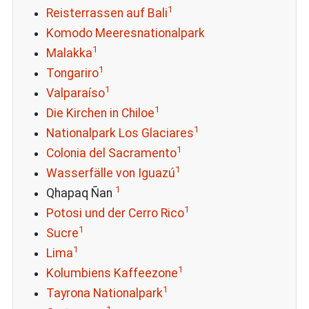
1
Reisterrassen auf Bali
Komodo Meeresnationalpark
1
Malakka
1
Tongariro
1
Valparaíso
1
Die Kirchen in Chiloe
1
Nationalpark Los Glaciares
1
Colonia del Sacramento
1
Wasserfälle von Iguazú
1
Qhapaq Ñan
1
Potosi und der Cerro Rico
1
Sucre
1
Lima
1
Kolumbiens Kaffeezone
1
Tayrona Nationalpark