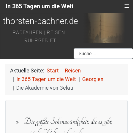
≡
In 365 Tagen um die Welt
thorsten-bachner.de
RADFAHREN | REISEN |
RUHRGEBIET
Suchen
Aktuelle Seite:
Start
Reisen
In 365 Tagen um die Welt
Georgien
Die Akademie von Gelati
Die größte Sehenswürdigkeit, die es gibt,
ist die Welt - sieh sie dir an.