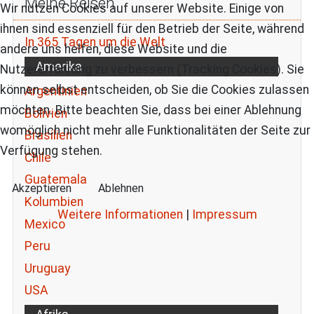
Meine Reisen
Wir nutzen Cookies auf unserer Website. Einige von
ihnen sind essenziell für den Betrieb der Seite, während
In 365 Tagen um die Welt
andere uns helfen, diese Website und die
Amerika
Nutzererfahrung zu verbessern (Tracking Cookies). Sie
können selbst entscheiden, ob Sie die Cookies zulassen
Argentinien
möchten. Bitte beachten Sie, dass bei einer Ablehnung
Bolivien
womöglich nicht mehr alle Funktionalitäten der Seite zur
Brasilien
Verfügung stehen.
Chile
Guatemala
Akzeptieren
Ablehnen
Kolumbien
Weitere Informationen
|
Impressum
Mexico
Peru
Uruguay
USA