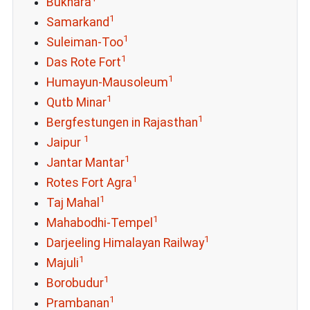
Bukhara
1
Samarkand
1
Suleiman-Too
1
Das Rote Fort
1
Humayun-Mausoleum
1
Qutb Minar
1
Bergfestungen in Rajasthan
1
Jaipur
1
Jantar Mantar
1
Rotes Fort Agra
1
Taj Mahal
1
Mahabodhi-Tempel
1
Darjeeling Himalayan Railway
1
Majuli
1
Borobudur
1
Prambanan