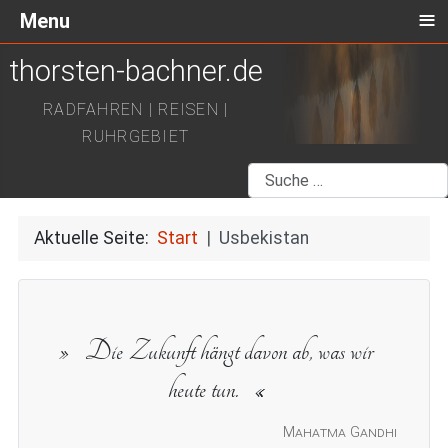
≡
Menu
thorsten-bachner.de
RADFAHREN | REISEN |
RUHRGEBIET
Suchen
Aktuelle Seite:
Start
Usbekistan
Die Zukunft hängt davon ab, was wir
heute tun.
Mahatma Gandhi