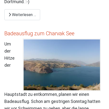
Dortmund. :-)
Weiterlesen …
Badeausflug zum Charvak See
Um
der
Hitze
der
Hauptstadt zu entkommen, planen wir einen
Badeausflug. Schon am gestrigen Sonntag hatten
wir vor Schwimmen zu gehen, aber die lange