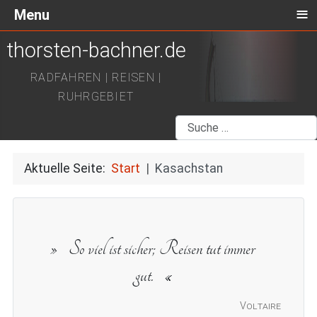
≡
Menu
thorsten-bachner.de
RADFAHREN | REISEN |
RUHRGEBIET
Suchen
Aktuelle Seite:
Start
Kasachstan
So viel ist sicher; Reisen tut immer
gut.
Voltaire