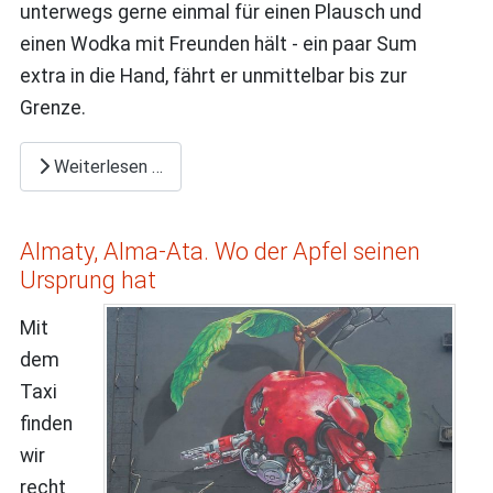
unterwegs gerne einmal für einen Plausch und
einen Wodka mit Freunden hält - ein paar Sum
extra in die Hand, fährt er unmittelbar bis zur
Grenze.
Weiterlesen …
Almaty, Alma-Ata. Wo der Apfel seinen
Ursprung hat
Mit
dem
Taxi
finden
wir
recht