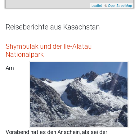
Leaflet
| ©
OpenStreetMap
Reiseberichte aus Kasachstan
Shymbulak und der Ile-Alatau
Nationalpark
Am
Vorabend hat es den Anschein, als sei der