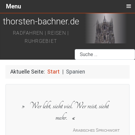
≡
Menu
thorsten-bachner.de
RADFAHREN | REISEN |
RUHRGEBIET
Suchen
Aktuelle Seite:
Start
Spanien
Wer lebt, sieht viel. Wer reist, sieht
mehr.
Arabisches Sprichwort