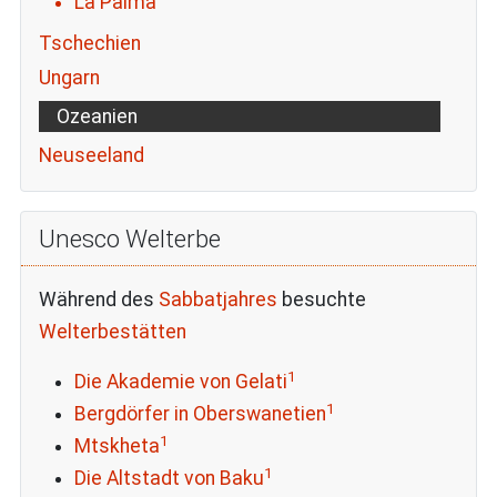
La Palma
Tschechien
Ungarn
Ozeanien
Neuseeland
Unesco Welterbe
Während des
Sabbatjahres
besuchte
Welterbestätten
1
Die Akademie von Gelati
1
Bergdörfer in Oberswanetien
1
Mtskheta
1
Die Altstadt von Baku