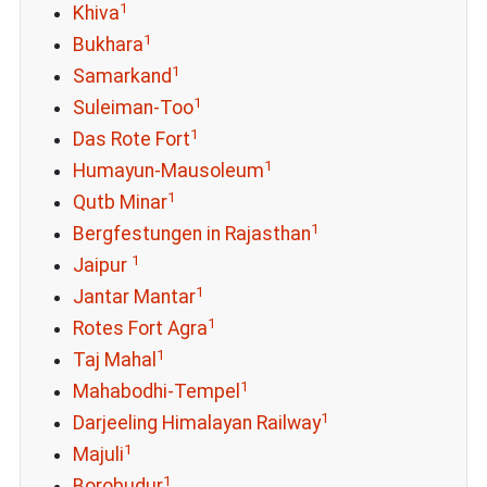
1
Khiva
1
Bukhara
1
Samarkand
1
Suleiman-Too
1
Das Rote Fort
1
Humayun-Mausoleum
1
Qutb Minar
1
Bergfestungen in Rajasthan
1
Jaipur
1
Jantar Mantar
1
Rotes Fort Agra
1
Taj Mahal
1
Mahabodhi-Tempel
1
Darjeeling Himalayan Railway
1
Majuli
1
Borobudur