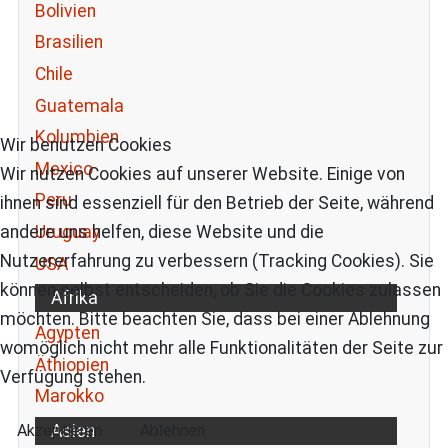
Bolivien
Brasilien
Chile
Guatemala
Kolumbien
Wir benutzen Cookies
Mexico
Wir nutzen Cookies auf unserer Website. Einige von
Peru
ihnen sind essenziell für den Betrieb der Seite, während
andere uns helfen, diese Website und die
Uruguay
Nutzererfahrung zu verbessern (Tracking Cookies). Sie
USA
können selbst entscheiden, ob Sie die Cookies zulassen
Afrika
möchten. Bitte beachten Sie, dass bei einer Ablehnung
Ägypten
womöglich nicht mehr alle Funktionalitäten der Seite zur
Äthiopien
Verfügung stehen.
Marokko
Akzeptieren
Ablehnen
Asien