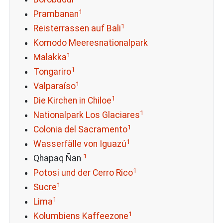
1
Prambanan
1
Reisterrassen auf Bali
Komodo Meeresnationalpark
1
Malakka
1
Tongariro
1
Valparaíso
1
Die Kirchen in Chiloe
1
Nationalpark Los Glaciares
1
Colonia del Sacramento
1
Wasserfälle von Iguazú
1
Qhapaq Ñan
1
Potosi und der Cerro Rico
1
Sucre
1
Lima
1
Kolumbiens Kaffeezone