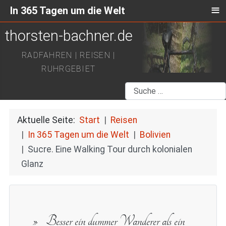
≡
In 365 Tagen um die Welt
thorsten-bachner.de
RADFAHREN | REISEN |
RUHRGEBIET
Suchen
Aktuelle Seite:
Start
Reisen
In 365 Tagen um die Welt
Bolivien
Sucre. Eine Walking Tour durch kolonialen
Glanz
Besser ein dummer Wanderer als ein