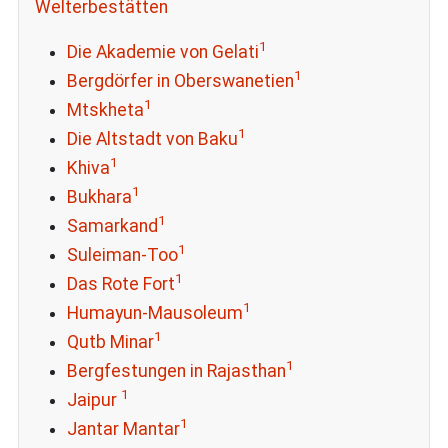
Welterbestätten
1
Die Akademie von Gelati
1
Bergdörfer in Oberswanetien
1
Mtskheta
1
Die Altstadt von Baku
1
Khiva
1
Bukhara
1
Samarkand
1
Suleiman-Too
1
Das Rote Fort
1
Humayun-Mausoleum
1
Qutb Minar
1
Bergfestungen in Rajasthan
1
Jaipur
1
Jantar Mantar