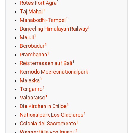
1
Rotes Fort Agra
1
Taj Mahal
1
Mahabodhi-Tempel
1
Darjeeling Himalayan Railway
1
Majuli
1
Borobudur
1
Prambanan
1
Reisterrassen auf Bali
Komodo Meeresnationalpark
1
Malakka
1
Tongariro
1
Valparaíso
1
Die Kirchen in Chiloe
1
Nationalpark Los Glaciares
1
Colonia del Sacramento
1
Wasserfälle von Iguazú