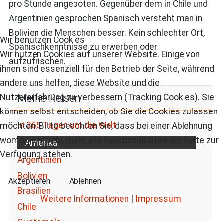
pro Stunde angeboten. Gegenüber dem in Chile und
Argentinien gesprochen Spanisch versteht man in
Bolivien die Menschen besser. Kein schlechter Ort,
Wir benutzen Cookies
Spanischkenntnisse zu erwerben oder
Wir nutzen Cookies auf unserer Website. Einige von
aufzufrischen.
ihnen sind essenziell für den Betrieb der Seite, während
andere uns helfen, diese Website und die
Meine Reisen
Nutzererfahrung zu verbessern (Tracking Cookies). Sie
können selbst entscheiden, ob Sie die Cookies zulassen
In 365 Tagen um die Welt
möchten. Bitte beachten Sie, dass bei einer Ablehnung
womöglich nicht mehr alle Funktionalitäten der Seite zur
Amerika
Verfügung stehen.
Argentinien
Bolivien
Akzeptieren
Ablehnen
Brasilien
Weitere Informationen
|
Impressum
Chile