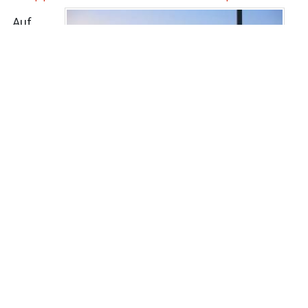
Auf
dem
Campingplatz in Setubal gibt es erst gegen 10 Uhr
Kaffee. Wir verlassen schon deutlich früher
diesen nicht ganz so gastlichen Ort und
entscheiden uns für das Fahren auf der
Küstenstraße. Wir lassen das riesige Betonwerk
von Outao hinter uns und erreichen bald den
wunderschönen Strand Praia Da Figueirinha. Das