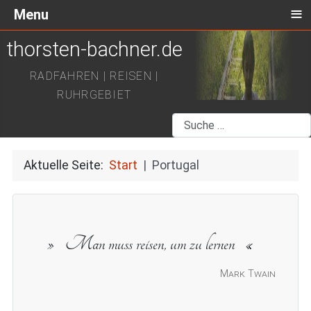
≡
Menu
thorsten-bachner.de
RADFAHREN | REISEN |
RUHRGEBIET
Suchen
Aktuelle Seite:
Start
Portugal
Man muss reisen, um zu lernen
Mark Twain