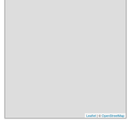
Leaflet
| ©
OpenStreetMap