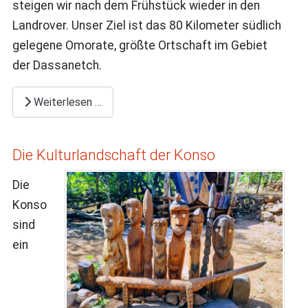
steigen wir nach dem Frühstück wieder in den
Landrover. Unser Ziel ist das 80 Kilometer südlich
gelegene Omorate, größte Ortschaft im Gebiet
der Dassanetch.
Weiterlesen …
Die Kulturlandschaft der Konso
Die
Konso
sind
ein