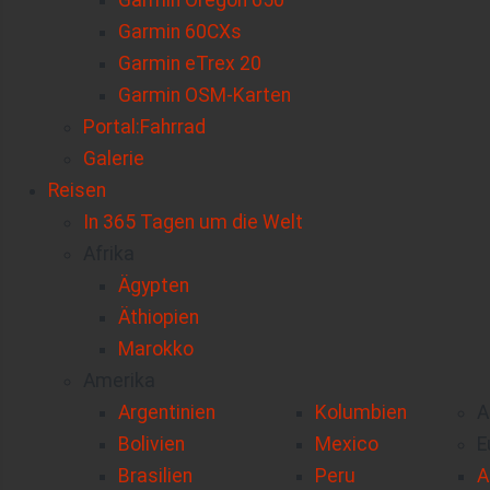
Garmin Oregon 650
Garmin 60CXs
Garmin eTrex 20
Garmin OSM-Karten
Portal:Fahrrad
Galerie
Reisen
In 365 Tagen um die Welt
Afrika
Ägypten
Äthiopien
Marokko
Amerika
Argentinien
Kolumbien
A
Bolivien
Mexico
E
Brasilien
Peru
A