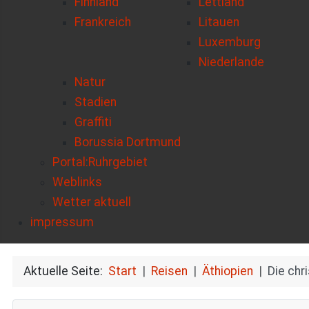
Finnland
Lettland
Frankreich
Litauen
Luxemburg
Niederlande
Natur
Stadien
Graffiti
Borussia Dortmund
Portal:Ruhrgebiet
Weblinks
Wetter aktuell
impressum
Aktuelle Seite:
Start
Reisen
Äthiopien
Die chr