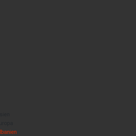
sien
uropa
lbanien