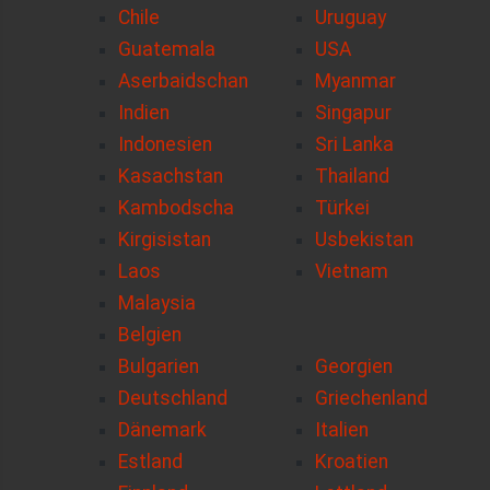
Chile
Uruguay
Guatemala
USA
Aserbaidschan
Myanmar
Indien
Singapur
Indonesien
Sri Lanka
Kasachstan
Thailand
Kambodscha
Türkei
Kirgisistan
Usbekistan
Laos
Vietnam
Malaysia
Belgien
Bulgarien
Georgien
Deutschland
Griechenland
Dänemark
Italien
Estland
Kroatien