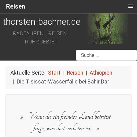
≡
Reisen
thorsten-bachner.de
RADFAHREN | REISEN |
RUHRGEBIET
Suchen
Aktuelle Seite:
Start
Reisen
Äthiopien
Die Tisissat-Wasserfälle bei Bahir Dar
Wenn du ein fremdes Land betrittst,
frage, was dort verboten ist.