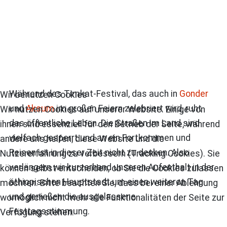
Während des Timkat-Festival, das auch in
Gonder
Wir benutzen Cookies
und
Aksum
im großen Feiern zelebriert wird, ruht
Wir nutzen Cookies auf unserer Website. Einige von
das öffentliche Leben. Die Straßen im Land sind
ihnen sind essenziell für den Betrieb der Seite, während
vielfach gesperrt und an ein Fortkommen und
andere uns helfen, diese Website und die
Reisen ist in dieser Zeit nicht zu denken. Also
Nutzererfahrung zu verbessern (Tracking Cookies). Sie
verlängern wir kurzerhand unseren Aufenthalt in der
können selbst entscheiden, ob Sie die Cookies zulassen
äthiopischen Hauptstadt um einen weiteren Tag
möchten. Bitte beachten Sie, dass bei einer Ablehnung
und genießen die ausgelassene
womöglich nicht mehr alle Funktionalitäten der Seite zur
Festtagsstimmung.
Verfügung stehen.