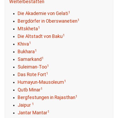
Welterbestätten
1
Die Akademie von Gelati
1
Bergdörfer in Oberswanetien
1
Mtskheta
1
Die Altstadt von Baku
1
Khiva
1
Bukhara
1
Samarkand
1
Suleiman-Too
1
Das Rote Fort
1
Humayun-Mausoleum
1
Qutb Minar
1
Bergfestungen in Rajasthan
1
Jaipur
1
Jantar Mantar