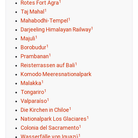
1
Rotes Fort Agra
1
Taj Mahal
1
Mahabodhi-Tempel
1
Darjeeling Himalayan Railway
1
Majuli
1
Borobudur
1
Prambanan
1
Reisterrassen auf Bali
Komodo Meeresnationalpark
1
Malakka
1
Tongariro
1
Valparaíso
1
Die Kirchen in Chiloe
1
Nationalpark Los Glaciares
1
Colonia del Sacramento
1
Wasserfälle von Iguazú