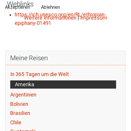
Weblinks
Akzeptieren
Ablehnen
https://ich.unesco.org/en/RL/ethiopian-
Weitere Informationen
|
Impressum
epiphany-01491
Meine Reisen
In 365 Tagen um die Welt
Amerika
Argentinien
Bolivien
Brasilien
Chile