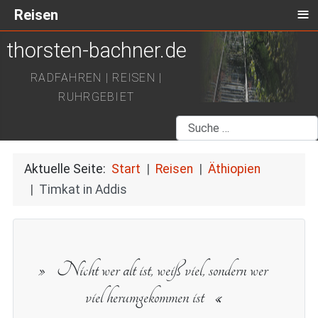
≡
Reisen
thorsten-bachner.de
RADFAHREN | REISEN |
RUHRGEBIET
Suchen
Aktuelle Seite:
Start
Reisen
Äthiopien
Timkat in Addis
Nicht wer alt ist, weiß viel, sondern wer
viel herumgekommen ist