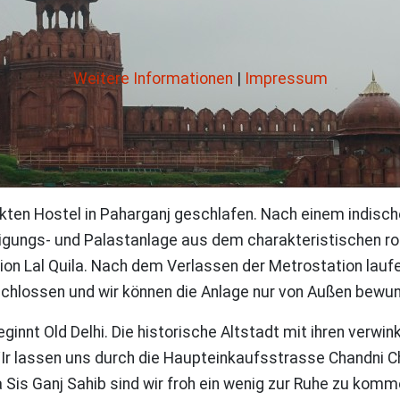
Weitere Informationen
|
Impressum
kten Hostel in Paharganj geschlafen. Nach einem indisch
estigungs- und Palastanlage aus dem charakteristischen r
Station Lal Quila. Nach dem Verlassen der Metrostation 
schlossen und wir können die Anlage nur von Außen bewu
eginnt Old Delhi. Die historische Altstadt mit ihren verw
 lassen uns durch die Haupteinkaufsstrasse Chandni Chowk
s Ganj Sahib sind wir froh ein wenig zur Ruhe zu komme