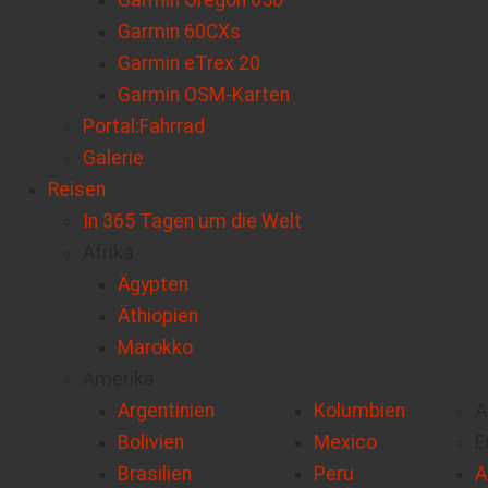
Garmin Oregon 650
Garmin 60CXs
Garmin eTrex 20
Garmin OSM-Karten
Portal:Fahrrad
Galerie
Reisen
In 365 Tagen um die Welt
Afrika
Ägypten
Äthiopien
Marokko
Amerika
Argentinien
Kolumbien
A
Bolivien
Mexico
E
Brasilien
Peru
A