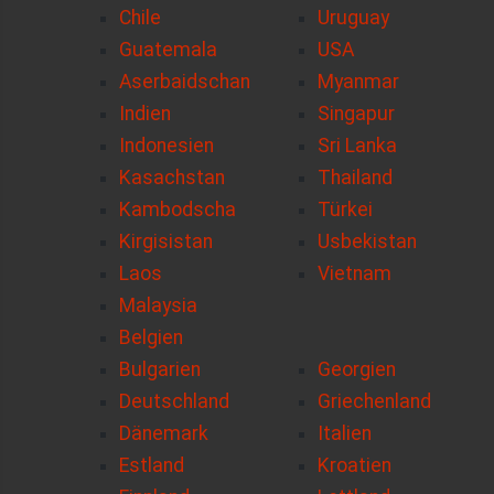
Chile
Uruguay
Guatemala
USA
Aserbaidschan
Myanmar
Indien
Singapur
Indonesien
Sri Lanka
Kasachstan
Thailand
Kambodscha
Türkei
Kirgisistan
Usbekistan
Laos
Vietnam
Malaysia
Belgien
Bulgarien
Georgien
Deutschland
Griechenland
Dänemark
Italien
Estland
Kroatien