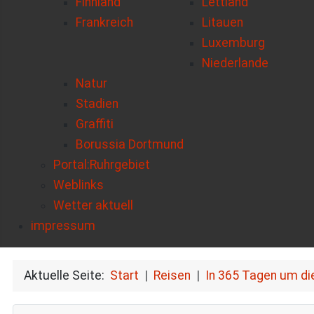
Finnland
Lettland
Frankreich
Litauen
Luxemburg
Niederlande
Natur
Stadien
Graffiti
Borussia Dortmund
Portal:Ruhrgebiet
Weblinks
Wetter aktuell
impressum
Aktuelle Seite:
Start
Reisen
In 365 Tagen um di