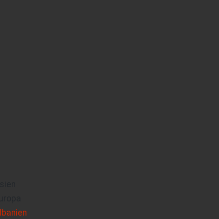
sien
uropa
lbanien