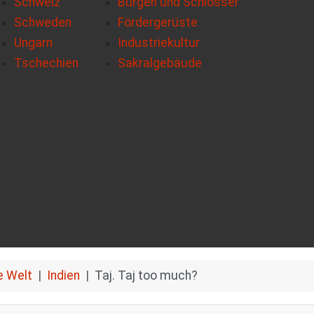
Schweiz
Burgen und Schlösser
Schweden
Fördergerüste
Ungarn
Industriekultur
Tschechien
Sakralgebäude
e Welt
Indien
Taj. Taj too much?