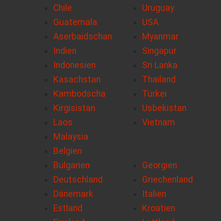
Chile
Uruguay
Guatemala
USA
Aserbaidschan
Myanmar
Indien
Singapur
Indonesien
Sri Lanka
Kasachstan
Thailand
Kambodscha
Türkei
Kirgisistan
Usbekistan
Laos
Vietnam
Malaysia
Belgien
Bulgarien
Georgien
Deutschland
Griechenland
Dänemark
Italien
Estland
Kroatien