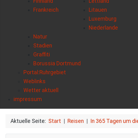
Finnland
Lettland
Frankreich
Litauen
Luxemburg
Niederlande
Natur
Stadien
Graffiti
Borussia Dortmund
Portal:Ruhrgebiet
Weblinks
Wetter aktuell
impressum
Aktuelle Seite:
Start
Reisen
In 365 Tagen um di