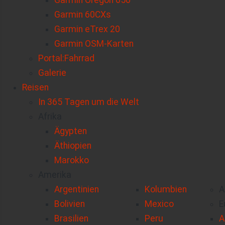
Garmin Oregon 650
Garmin 60CXs
Garmin eTrex 20
Garmin OSM-Karten
Portal:Fahrrad
Galerie
Reisen
In 365 Tagen um die Welt
Afrika
Ägypten
Äthiopien
Marokko
Amerika
Argentinien
Kolumbien
A
Bolivien
Mexico
E
Brasilien
Peru
A