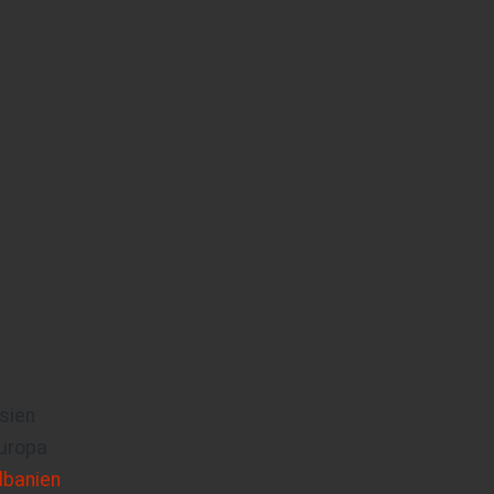
sien
uropa
lbanien