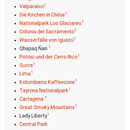
1
Valparaíso
1
Die Kirchen in Chiloe
1
Nationalpark Los Glaciares
1
Colonia del Sacramento
1
Wasserfälle von Iguazú
1
Qhapaq Ñan
1
Potosi und der Cerro Rico
1
Sucre
1
Lima
1
Kolumbiens Kaffeezone
1
Tayrona Nationalpark
1
Cartagena
1
Great Smoky Mountains
1
Lady Liberty
Central Park