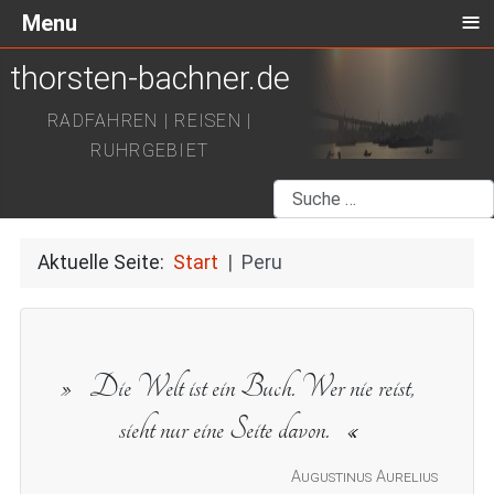
≡
Menu
thorsten-bachner.de
RADFAHREN | REISEN |
RUHRGEBIET
Suchen
Aktuelle Seite:
Start
Peru
Die Welt ist ein Buch. Wer nie reist,
sieht nur eine Seite davon.
Augustinus Aurelius