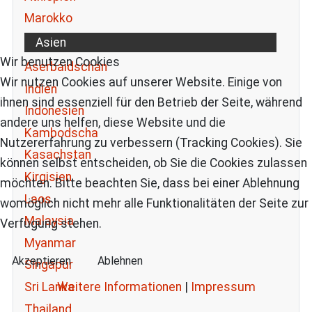
Marokko
Asien
Wir benutzen Cookies
Aserbaidschan
Wir nutzen Cookies auf unserer Website. Einige von
Indien
ihnen sind essenziell für den Betrieb der Seite, während
Indonesien
andere uns helfen, diese Website und die
Kambodscha
Nutzererfahrung zu verbessern (Tracking Cookies). Sie
Kasachstan
können selbst entscheiden, ob Sie die Cookies zulassen
Kirgisien
möchten. Bitte beachten Sie, dass bei einer Ablehnung
Laos
womöglich nicht mehr alle Funktionalitäten der Seite zur
Malaysia
Verfügung stehen.
Myanmar
Akzeptieren
Ablehnen
Singapur
Weitere Informationen
|
Impressum
Sri Lanka
Thailand