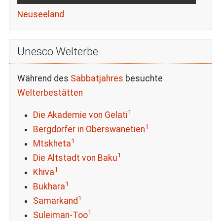
Neuseeland
Unesco Welterbe
Während des
Sabbatjahres
besuchte
Welterbestätten
1
Die Akademie von Gelati
1
Bergdörfer in Oberswanetien
1
Mtskheta
1
Die Altstadt von Baku
1
Khiva
1
Bukhara
1
Samarkand
1
Suleiman-Too