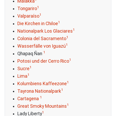
Malakka
1
Tongariro
1
Valparaíso
1
Die Kirchen in Chiloe
1
Nationalpark Los Glaciares
1
Colonia del Sacramento
1
Wasserfälle von Iguazú
1
Qhapaq Ñan
1
Potosi und der Cerro Rico
1
Sucre
1
Lima
1
Kolumbiens Kaffeezone
1
Tayrona Nationalpark
1
Cartagena
1
Great Smoky Mountains
1
Lady Liberty