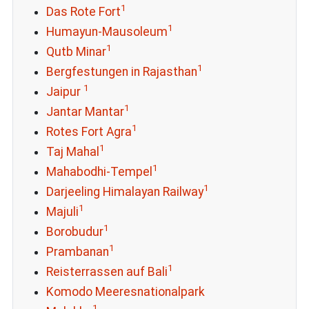
1
Das Rote Fort
1
Humayun-Mausoleum
1
Qutb Minar
1
Bergfestungen in Rajasthan
1
Jaipur
1
Jantar Mantar
1
Rotes Fort Agra
1
Taj Mahal
1
Mahabodhi-Tempel
1
Darjeeling Himalayan Railway
1
Majuli
1
Borobudur
1
Prambanan
1
Reisterrassen auf Bali
Komodo Meeresnationalpark
1