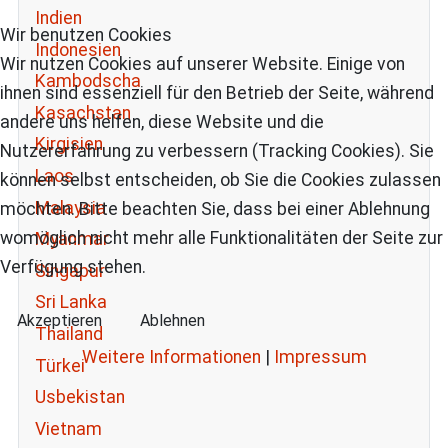
Indien
Wir benutzen Cookies
Indonesien
Wir nutzen Cookies auf unserer Website. Einige von
Kambodscha
ihnen sind essenziell für den Betrieb der Seite, während
Kasachstan
andere uns helfen, diese Website und die
Kirgisien
Nutzererfahrung zu verbessern (Tracking Cookies). Sie
Laos
können selbst entscheiden, ob Sie die Cookies zulassen
Malaysia
möchten. Bitte beachten Sie, dass bei einer Ablehnung
womöglich nicht mehr alle Funktionalitäten der Seite zur
Myanmar
Verfügung stehen.
Singapur
Sri Lanka
Akzeptieren
Ablehnen
Thailand
Weitere Informationen
|
Impressum
Türkei
Usbekistan
Vietnam