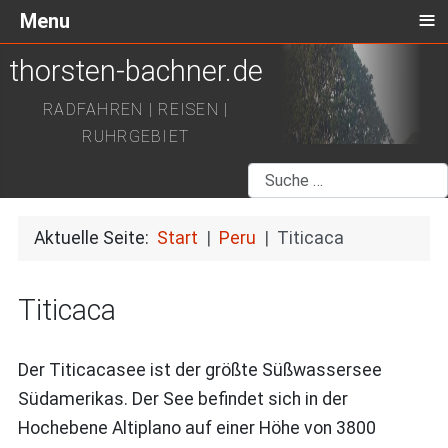
≡
Menu
thorsten-bachner.de
RADFAHREN | REISEN |
RUHRGEBIET
Suchen
Aktuelle Seite:
Start
Peru
Titicaca
Titicaca
Der Titicacasee ist der größte Süßwassersee
Südamerikas. Der See befindet sich in der
Hochebene Altiplano auf einer Höhe von 3800