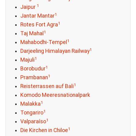
1
Jaipur
1
Jantar Mantar
1
Rotes Fort Agra
1
Taj Mahal
1
Mahabodhi-Tempel
1
Darjeeling Himalayan Railway
1
Majuli
1
Borobudur
1
Prambanan
1
Reisterrassen auf Bali
Komodo Meeresnationalpark
1
Malakka
1
Tongariro
1
Valparaíso
1
Die Kirchen in Chiloe