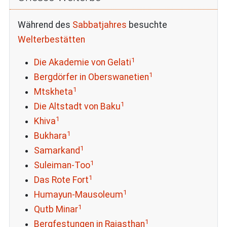
Während des
Sabbatjahres
besuchte
Welterbestätten
1
Die Akademie von Gelati
1
Bergdörfer in Oberswanetien
1
Mtskheta
1
Die Altstadt von Baku
1
Khiva
1
Bukhara
1
Samarkand
1
Suleiman-Too
1
Das Rote Fort
1
Humayun-Mausoleum
1
Qutb Minar
1
Bergfestungen in Rajasthan