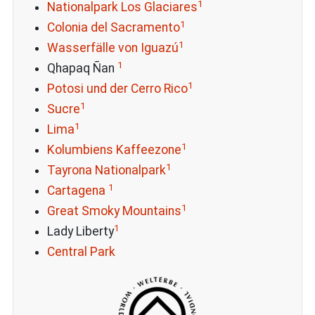
1
Nationalpark Los Glaciares
1
Colonia del Sacramento
1
Wasserfälle von Iguazú
1
Qhapaq Ñan
1
Potosi und der Cerro Rico
1
Sucre
1
Lima
1
Kolumbiens Kaffeezone
1
Tayrona Nationalpark
1
Cartagena
1
Great Smoky Mountains
1
Lady Liberty
Central Park