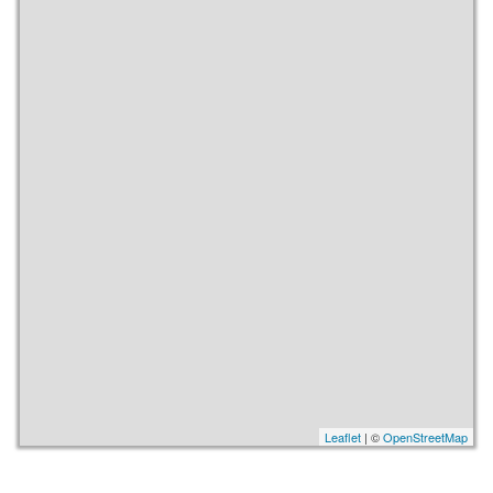
Leaflet
| ©
OpenStreetMap