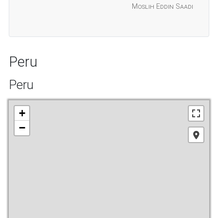
Moslih Eddin Saadi
Peru
Peru
+
−