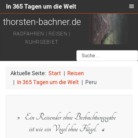
≡
In 365 Tagen um die Welt
thorsten-bachner.de
RADFAHREN | REISEN |
RUHRGEBIET
Suchen
Aktuelle Seite:
Start
Reisen
In 365 Tagen um die Welt
Peru
Ein Reisender ohne Beobachtungsgabe
ist wie ein Vogel ohne Flügel.