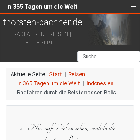
≡
In 365 Tagen um die Welt
thorsten-bachner.de
RADFAHREN | REISEN |
RUHRGEBIET
Suchen
Aktuelle Seite:
Start
Reisen
In 365 Tagen um die Welt
Indonesien
Radfahren durch die Reisterrassen Balis
Nur aufs Ziel zu sehen, verdirbt die
Lust am Reisen.