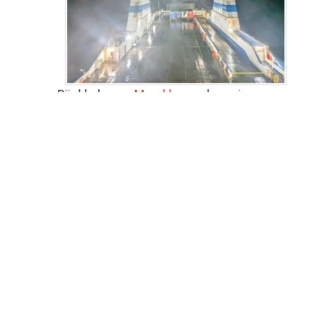
unserer Rückkehr aus
Marokko
, nach zwei
Geburtstagen und Heiligabend im Kreise der
Familie, sitzen wir am 2. Weihnachtsfeiertag
schon wieder im Zug. Der Tradition entsprechend,
mit dem Deutschlandticket über Osnabrück,
Bremen, Hamburg und Lübeck nach Travemünde.
Die Deutsche Bahn erweist sich als zuverlässig.
Wir erreichen alle Relationen und sitzen gegen
21:00 Uhr in Travemünde beim Italiener.
Weiterlesen …