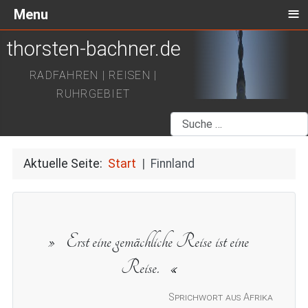
≡
Menu
thorsten-bachner.de
RADFAHREN | REISEN |
RUHRGEBIET
Suchen
Aktuelle Seite:
Start
Finnland
Erst eine gemächliche Reise ist eine
Reise.
Sprichwort aus Afrika