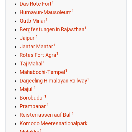
1
Das Rote Fort
1
Humayun-Mausoleum
1
Qutb Minar
1
Bergfestungen in Rajasthan
1
Jaipur
1
Jantar Mantar
1
Rotes Fort Agra
1
Taj Mahal
1
Mahabodhi-Tempel
1
Darjeeling Himalayan Railway
1
Majuli
1
Borobudur
1
Prambanan
1
Reisterrassen auf Bali
Komodo Meeresnationalpark
1
Malakka