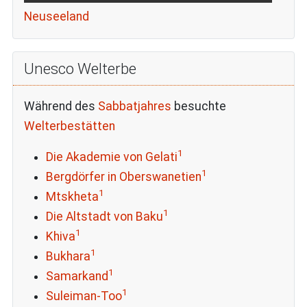
Neuseeland
Unesco Welterbe
Während des
Sabbatjahres
besuchte
Welterbestätten
1
Die Akademie von Gelati
1
Bergdörfer in Oberswanetien
1
Mtskheta
1
Die Altstadt von Baku
1
Khiva
1
Bukhara
1
Samarkand
1
Suleiman-Too