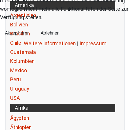
möchten. Bitte beachten Sie, dass bei einer Ablehnung
Amerika
womöglich nicht mehr alle Funktionalitäten der Seite zur
Argentinien
Verfügung stehen.
Bolivien
Akzeptieren
Ablehnen
Brasilien
Chile
Weitere Informationen
|
Impressum
Guatemala
Kolumbien
Mexico
Peru
Uruguay
USA
Afrika
Ägypten
Äthiopien