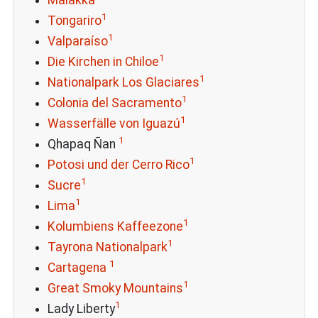
1
Tongariro
1
Valparaíso
1
Die Kirchen in Chiloe
1
Nationalpark Los Glaciares
1
Colonia del Sacramento
1
Wasserfälle von Iguazú
1
Qhapaq Ñan
1
Potosi und der Cerro Rico
1
Sucre
1
Lima
1
Kolumbiens Kaffeezone
1
Tayrona Nationalpark
1
Cartagena
1
Great Smoky Mountains
1
Lady Liberty