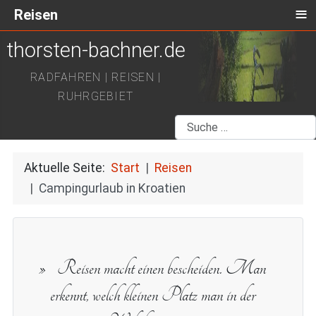
≡
Reisen
thorsten-bachner.de
RADFAHREN | REISEN |
RUHRGEBIET
Suchen
Aktuelle Seite:
Start
Reisen
Campingurlaub in Kroatien
Reisen macht einen bescheiden. Man
erkennt, welch kleinen Platz man in der