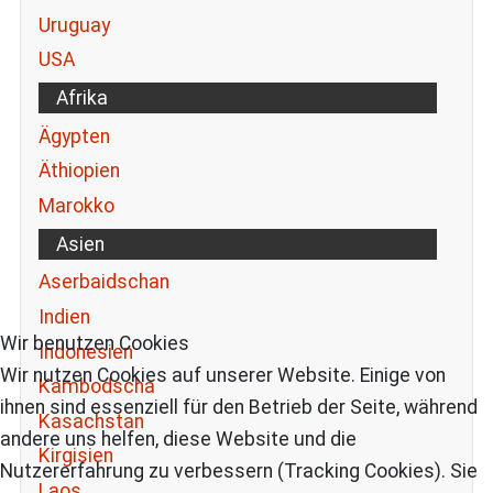
Uruguay
USA
Afrika
Ägypten
Äthiopien
Marokko
Asien
Aserbaidschan
Indien
Wir benutzen Cookies
Indonesien
Wir nutzen Cookies auf unserer Website. Einige von
Kambodscha
ihnen sind essenziell für den Betrieb der Seite, während
Kasachstan
andere uns helfen, diese Website und die
Kirgisien
Nutzererfahrung zu verbessern (Tracking Cookies). Sie
Laos