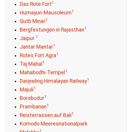
1
Das Rote Fort
1
Humayun-Mausoleum
1
Qutb Minar
1
Bergfestungen in Rajasthan
1
Jaipur
1
Jantar Mantar
1
Rotes Fort Agra
1
Taj Mahal
1
Mahabodhi-Tempel
1
Darjeeling Himalayan Railway
1
Majuli
1
Borobudur
1
Prambanan
1
Reisterrassen auf Bali
Komodo Meeresnationalpark
1