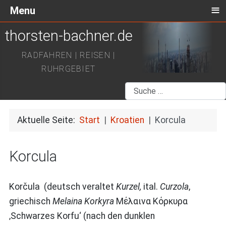
≡
Menu
thorsten-bachner.de
RADFAHREN | REISEN |
RUHRGEBIET
Suchen
Aktuelle Seite:
Start
Kroatien
Korcula
Korcula
Korčula (deutsch veraltet
Kurzel,
ital.
Curzola
,
griechisch
Melaina Korkyra
Μέλαινα Κόρκυρα
‚Schwarzes Korfu‘ (nach den dunklen