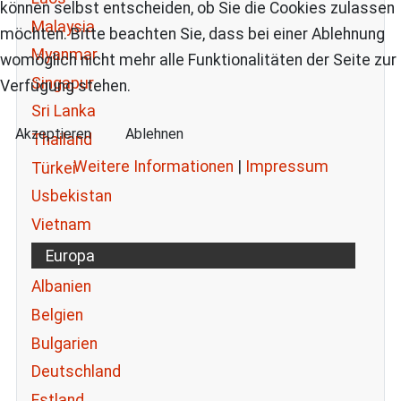
können selbst entscheiden, ob Sie die Cookies zulassen
Malaysia
möchten. Bitte beachten Sie, dass bei einer Ablehnung
Myanmar
womöglich nicht mehr alle Funktionalitäten der Seite zur
Singapur
Verfügung stehen.
Sri Lanka
Akzeptieren
Ablehnen
Thailand
Weitere Informationen
|
Impressum
Türkei
Usbekistan
Vietnam
Europa
Albanien
Belgien
Bulgarien
Deutschland
Estland