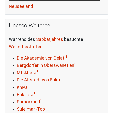
Neuseeland
Unesco Welterbe
Während des
Sabbatjahres
besuchte
Welterbestätten
1
Die Akademie von Gelati
1
Bergdörfer in Oberswanetien
1
Mtskheta
1
Die Altstadt von Baku
1
Khiva
1
Bukhara
1
Samarkand
1
Suleiman-Too