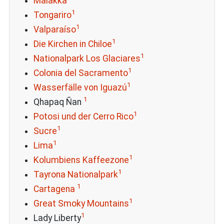
Malakka
1
Tongariro
1
Valparaíso
1
Die Kirchen in Chiloe
1
Nationalpark Los Glaciares
1
Colonia del Sacramento
1
Wasserfälle von Iguazú
1
Qhapaq Ñan
1
Potosi und der Cerro Rico
1
Sucre
1
Lima
1
Kolumbiens Kaffeezone
1
Tayrona Nationalpark
1
Cartagena
1
Great Smoky Mountains
1
Lady Liberty