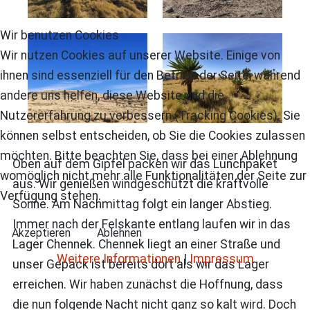
Wir benutzen Cookies
Wir nutzen Cookies auf unserer Website. Einige von
ihnen sind essenziell für den Betrieb der Seite, während
andere uns helfen, diese Website und die
Nutzererfahrung zu verbessern (Tracking Cookies). Sie
können selbst entscheiden, ob Sie die Cookies zulassen
möchten. Bitte beachten Sie, dass bei einer Ablehnung
Oben auf dem Gipfel packen wir das Lunchpaket
womöglich nicht mehr alle Funktionalitäten der Seite zur
aus. Wir genießen windgeschützt die kraftvolle
Verfügung stehen.
Sonne. Am Nachmittag folgt ein langer Abstieg.
Immer nach der Felskante entlang laufen wir in das
Akzeptieren
Ablehnen
Lager Chennek. Chennek liegt an einer Straße und
Weitere Informationen
|
Impressum
unser Gepäck ist bereits dort als wir das Lager
erreichen. Wir haben zunächst die Hoffnung, dass
die nun folgende Nacht nicht ganz so kalt wird. Doch