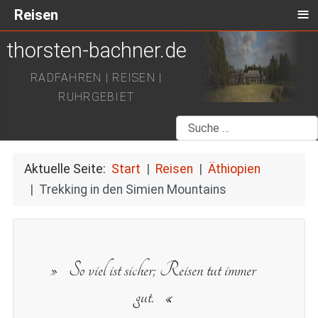
≡
Reisen
thorsten-bachner.de
RADFAHREN | REISEN |
RUHRGEBIET
Suchen
Aktuelle Seite:
Start
Reisen
Äthiopien
Trekking in den Simien Mountains
So viel ist sicher; Reisen tut immer
gut.