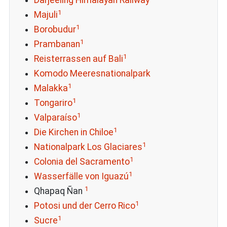
Darjeeling Himalayan Railway
1
Majuli
1
Borobudur
1
Prambanan
1
Reisterrassen auf Bali
Komodo Meeresnationalpark
1
Malakka
1
Tongariro
1
Valparaíso
1
Die Kirchen in Chiloe
1
Nationalpark Los Glaciares
1
Colonia del Sacramento
1
Wasserfälle von Iguazú
1
Qhapaq Ñan
1
Potosi und der Cerro Rico
1
Sucre