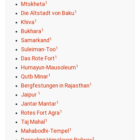
1
Mtskheta
1
Die Altstadt von Baku
1
Khiva
1
Bukhara
1
Samarkand
1
Suleiman-Too
1
Das Rote Fort
1
Humayun-Mausoleum
1
Qutb Minar
1
Bergfestungen in Rajasthan
1
Jaipur
1
Jantar Mantar
1
Rotes Fort Agra
1
Taj Mahal
1
Mahabodhi-Tempel
1