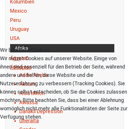
Kolumbien
Mexico
Peru
Uruguay
USA
Afrika
Wir benutzen Cookies
Ägypten
Wir nutzen Cookies auf unserer Website. Einige von
ihnen sind essenziell für den Betrieb der Seite, während
Äthiopien
Addis Abeba
andere uns helfen, diese Website und die
Nutzererfahrung zu verbessern (Tracking Cookies). Sie
Aksum
können selbst entscheiden, ob Sie die Cookies zulassen
Arba Minch
möchten. Bitte beachten Sie, dass bei einer Ablehnung
Awassa
womöglich nicht mehr alle Funktionalitäten der Seite zur
Danakil Depression
Verfügung stehen.
Gheralta