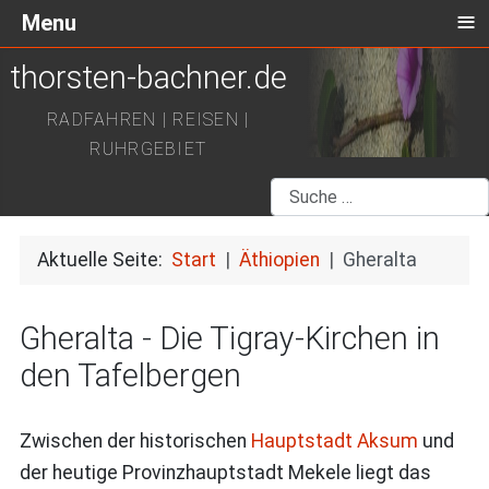
≡
Menu
thorsten-bachner.de
RADFAHREN | REISEN |
RUHRGEBIET
Suchen
Aktuelle Seite:
Start
Äthiopien
Gheralta
Gheralta - Die Tigray-Kirchen in
den Tafelbergen
Zwischen der historischen
Hauptstadt Aksum
und
der heutige Provinzhauptstadt Mekele liegt das