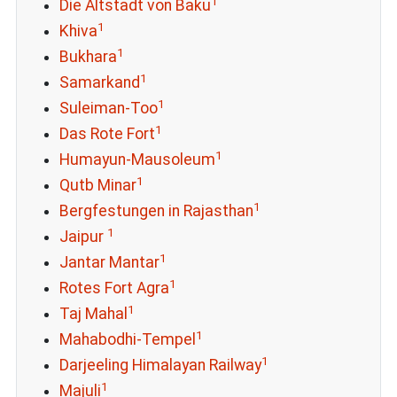
1
Die Altstadt von Baku
1
Khiva
1
Bukhara
1
Samarkand
1
Suleiman-Too
1
Das Rote Fort
1
Humayun-Mausoleum
1
Qutb Minar
1
Bergfestungen in Rajasthan
1
Jaipur
1
Jantar Mantar
1
Rotes Fort Agra
1
Taj Mahal
1
Mahabodhi-Tempel
1
Darjeeling Himalayan Railway
1
Majuli