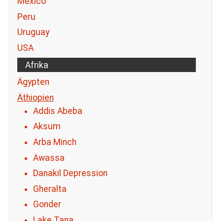
Mexico
Peru
Uruguay
USA
Afrika
Ägypten
Äthiopien
Addis Abeba
Aksum
Arba Minch
Awassa
Danakil Depression
Gheralta
Gonder
Lake Tana