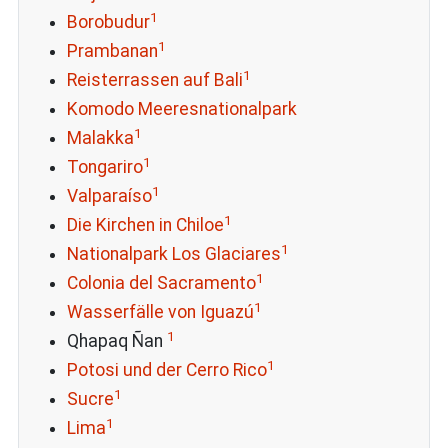
1
Borobudur
1
Prambanan
1
Reisterrassen auf Bali
Komodo Meeresnationalpark
1
Malakka
1
Tongariro
1
Valparaíso
1
Die Kirchen in Chiloe
1
Nationalpark Los Glaciares
1
Colonia del Sacramento
1
Wasserfälle von Iguazú
1
Qhapaq Ñan
1
Potosi und der Cerro Rico
1
Sucre
1
Lima