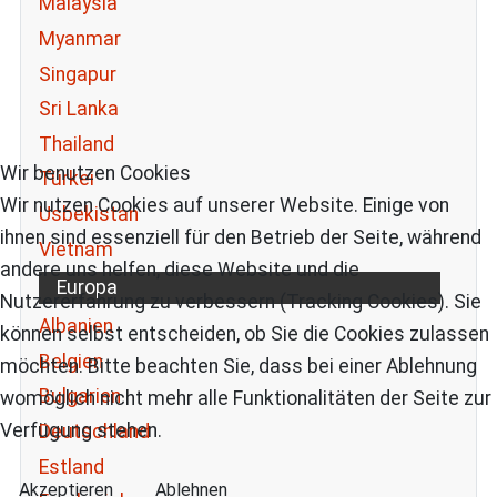
Malaysia
Myanmar
Singapur
Sri Lanka
Thailand
Wir benutzen Cookies
Türkei
Wir nutzen Cookies auf unserer Website. Einige von
Usbekistan
ihnen sind essenziell für den Betrieb der Seite, während
Vietnam
andere uns helfen, diese Website und die
Europa
Nutzererfahrung zu verbessern (Tracking Cookies). Sie
Albanien
können selbst entscheiden, ob Sie die Cookies zulassen
Belgien
möchten. Bitte beachten Sie, dass bei einer Ablehnung
Bulgarien
womöglich nicht mehr alle Funktionalitäten der Seite zur
Verfügung stehen.
Deutschland
Estland
Akzeptieren
Ablehnen