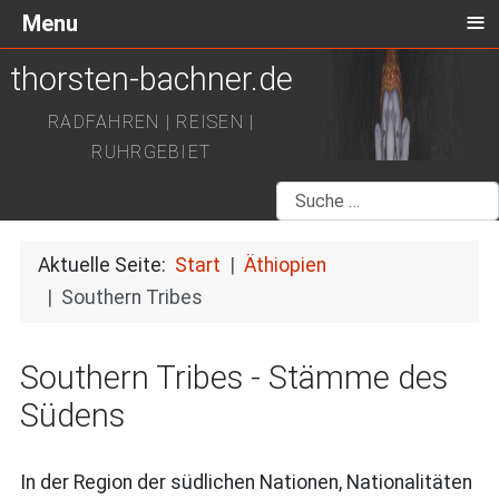
≡
Menu
thorsten-bachner.de
RADFAHREN | REISEN |
RUHRGEBIET
Suchen
Aktuelle Seite:
Start
Äthiopien
Southern Tribes
Southern Tribes - Stämme des
Südens
In der Region der südlichen Nationen, Nationalitäten