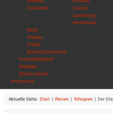
Finnland
Lettland
Frankreich
Litauen
Luxemburg
Niederlande
Natur
Stadien
Graffiti
Borussia Dortmund
Portal:Ruhrgebiet
Weblinks
Wetter aktuell
impressum
Aktuelle Seite:
Start
Reisen
Äthiopien
Der Sta