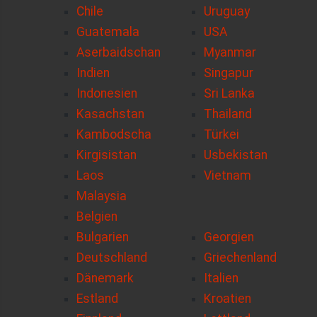
Chile
Uruguay
Guatemala
USA
Aserbaidschan
Myanmar
Indien
Singapur
Indonesien
Sri Lanka
Kasachstan
Thailand
Kambodscha
Türkei
Kirgisistan
Usbekistan
Laos
Vietnam
Malaysia
Belgien
Bulgarien
Georgien
Deutschland
Griechenland
Dänemark
Italien
Estland
Kroatien