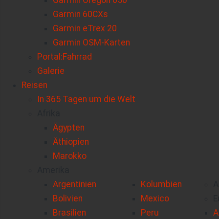
Garmin Oregon 650
Garmin 60CXs
Garmin eTrex 20
Garmin OSM-Karten
Portal:Fahrrad
Galerie
Reisen
In 365 Tagen um die Welt
Afrika
Ägypten
Äthiopien
Marokko
Amerika
Argentinien
Kolumbien
A
Bolivien
Mexico
E
Brasilien
Peru
A