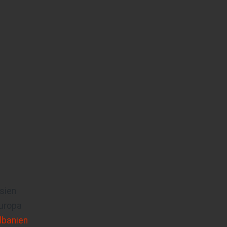
sien
uropa
lbanien