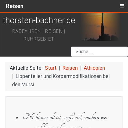
≡
Reisen
thorsten-bachner.de
RADFAHREN | REISEN |
RUHRGEBIET
Suchen
Aktuelle Seite:
Start
Reisen
Äthiopien
Lippenteller und Körpermodifikationen bei
den Mursi
Nicht wer alt ist, weiß viel, sondern wer
viel herumgekommen ist