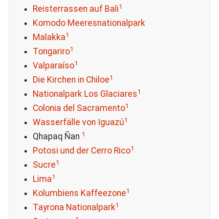
1
Reisterrassen auf Bali
Komodo Meeresnationalpark
1
Malakka
1
Tongariro
1
Valparaíso
1
Die Kirchen in Chiloe
1
Nationalpark Los Glaciares
1
Colonia del Sacramento
1
Wasserfälle von Iguazú
1
Qhapaq Ñan
1
Potosi und der Cerro Rico
1
Sucre
1
Lima
1
Kolumbiens Kaffeezone
1
Tayrona Nationalpark