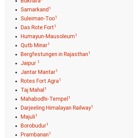
Bukhara
1
Samarkand
1
Suleiman-Too
1
Das Rote Fort
1
Humayun-Mausoleum
1
Qutb Minar
1
Bergfestungen in Rajasthan
1
Jaipur
1
Jantar Mantar
1
Rotes Fort Agra
1
Taj Mahal
1
Mahabodhi-Tempel
1
Darjeeling Himalayan Railway
1
Majuli
1
Borobudur
1
Prambanan