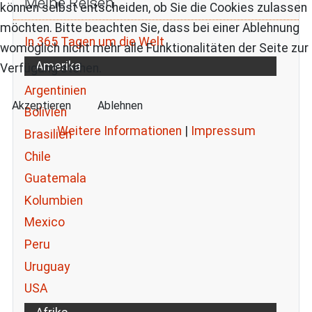
Meine Reisen
können selbst entscheiden, ob Sie die Cookies zulassen
möchten. Bitte beachten Sie, dass bei einer Ablehnung
In 365 Tagen um die Welt
womöglich nicht mehr alle Funktionalitäten der Seite zur
Amerika
Verfügung stehen.
Argentinien
Akzeptieren
Ablehnen
Bolivien
Weitere Informationen
|
Impressum
Brasilien
Chile
Guatemala
Kolumbien
Mexico
Peru
Uruguay
USA