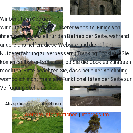
Wir benutzen Cookies
Wir nutzen Cookies auf unserer Website. Einige von
ihnen sind essenziell für den Betrieb der Seite, während
andere uns helfen, diese Website und die
Nutzererfahrung zu verbessern (Tracking Cookies). Sie
können selbst entscheiden, ob Sie die Cookies zulassen
möchten. Bitte beachten Sie, dass bei einer Ablehnung
womöglich nicht mehr alle Funktionalitäten der Seite zur
Verfügung stehen.
Akzeptieren
Ablehnen
Weitere Informationen
|
Impressum