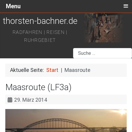
≡
Menu
thorsten-bachner.de
RADFAHREN | REISEN |
RUHRGEBIET
Suchen
Aktuelle Seite:
Start
Maasroute
Maasroute (LF3a)
29. März 2014