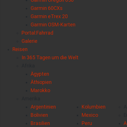
Garmin Oregon 650
Garmin 60CXs
Garmin eTrex 20
Garmin OSM-Karten
Portal:Fahrrad
Galerie
Reisen
In 365 Tagen um die Welt
Afrika
Ägypten
Äthiopien
Marokko
Amerika
Argentinien
Kolumbien
A
Bolivien
Mexico
E
Brasilien
Peru
A