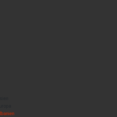
sien
uropa
lbanien