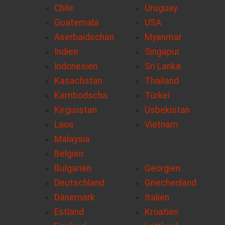
Chile
Uruguay
Guatemala
USA
Aserbaidschan
Myanmar
Indien
Singapur
Indonesien
Sri Lanka
Kasachstan
Thailand
Kambodscha
Türkei
Kirgisistan
Usbekistan
Laos
Vietnam
Malaysia
Belgien
Bulgarien
Georgien
Deutschland
Griechenland
Dänemark
Italien
Estland
Kroatien