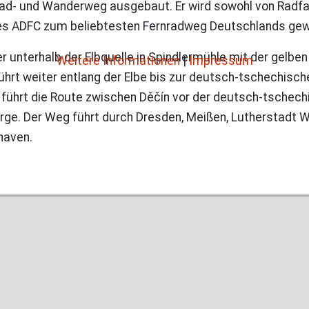
ad- und Wanderweg ausgebaut. Er wird sowohl von Radfa
 des ADFC zum beliebtesten Fernradweg Deutschlands gew
unterhalb der Elbquelle in Spindlermühle mit der gelben 
Weitere Informationen
|
Impressum
hrt weiter entlang der Elbe bis zur deutsch-tschechisc
führt die Route zwischen Děčín vor der deutsch-tschech
rge. Der Weg führt durch Dresden, Meißen, Lutherstadt 
haven.