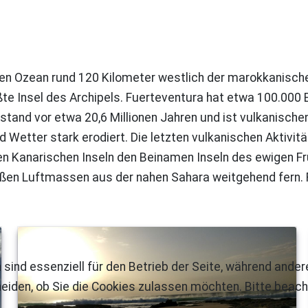
hen Ozean rund 120 Kilometer westlich der marokkanische
te Insel des Archipels. Fuerteventura hat etwa 100.000 E
ntstand vor etwa 20,6 Millionen Jahren und ist vulkanisch
d Wetter stark erodiert. Die letzten vulkanischen Aktivi
en Kanarischen Inseln den Beinamen Inseln des ewigen Frü
ißen Luftmassen aus der nahen Sahara weitgehend fern. 
 sind essenziell für den Betrieb der Seite, während ande
eiden, ob Sie die Cookies zulassen möchten. Bitte beach