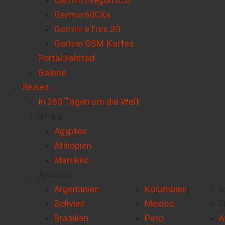
Garmin Oregon 650
Garmin 60CXs
Garmin eTrex 20
Garmin OSM-Karten
Portal:Fahrrad
Galerie
Reisen
In 365 Tagen um die Welt
Afrika
Ägypten
Äthiopien
Marokko
Amerika
Argentinien
Kolumbien
A
Bolivien
Mexico
E
Brasilien
Peru
A