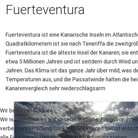
Fuerteventura
Fuerteventura ist eine Kanarische Inseln im Atlantisc
Quadratkilometern ist sie nach Teneriffa die zweitgröß
Fuerteventura ist die älteste Insel der Kanaren; sie e
etwa 5 Millionen Jahren und ist seitdem durch Wind un
Jahren. Das Klima ist das ganze Jahr über mild, was d
Temperaturen aus, und die Passatwinde halten die he
Kanarenvergleich sehr niederschlagsarm
Wir benutzen Cookies
Wir nutzen Cookies auf unserer Website. Einige von ihnen
verbessern (Tracking Cookies). Sie können selbst entsch
alle Funktionalitäten der Seite zur Verfügung stehen.