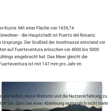
n Küste. Mit einer Fläche von 1659,74
inwohner - die Hauptstadt ist Puerto del Rosario.
en Ursprungs. Der Großteil der Inselmasse entstand vor
täten auf Fuerteventura erloschen vor 4000 bis 5000
hlings eingebracht hat. Das Meer gleicht die
Fuerteventura ist mit 147 mm pro Jahr im
re uns helfen, diese Website und die Nutzererfahrung zu
ten Sie, dass bei einer Ablehnung womöglich nicht mehr