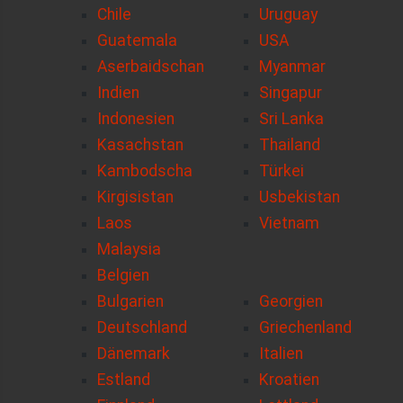
Chile
Uruguay
Guatemala
USA
Aserbaidschan
Myanmar
Indien
Singapur
Indonesien
Sri Lanka
Kasachstan
Thailand
Kambodscha
Türkei
Kirgisistan
Usbekistan
Laos
Vietnam
Malaysia
Belgien
Bulgarien
Georgien
Deutschland
Griechenland
Dänemark
Italien
Estland
Kroatien