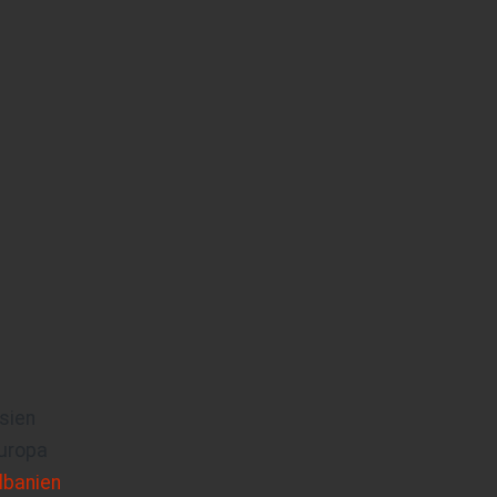
sien
uropa
lbanien