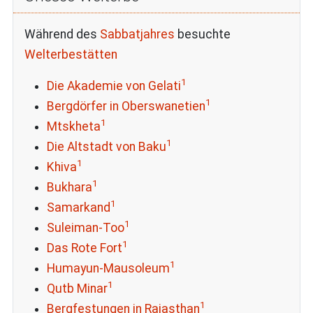
Während des
Sabbatjahres
besuchte
Welterbestätten
1
Die Akademie von Gelati
1
Bergdörfer in Oberswanetien
1
Mtskheta
1
Die Altstadt von Baku
1
Khiva
1
Bukhara
1
Samarkand
1
Suleiman-Too
1
Das Rote Fort
1
Humayun-Mausoleum
1
Qutb Minar
1
Bergfestungen in Rajasthan