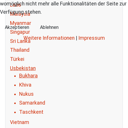
womöglich nicht mehr alle Funktionalitäten der Seite zur
Laos
Verfügung stehen.
Malaysia
Myanmar
Akzeptieren
Ablehnen
Singapur
Weitere Informationen
|
Impressum
Sri Lanka
Thailand
Türkei
Usbekistan
Bukhara
Khiva
Nukus
Samarkand
Taschkent
Vietnam