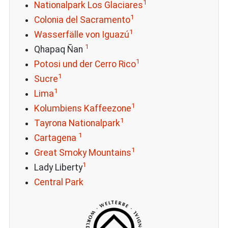
1
Nationalpark Los Glaciares
1
Colonia del Sacramento
1
Wasserfälle von Iguazú
1
Qhapaq Ñan
1
Potosi und der Cerro Rico
1
Sucre
1
Lima
1
Kolumbiens Kaffeezone
1
Tayrona Nationalpark
1
Cartagena
1
Great Smoky Mountains
1
Lady Liberty
Central Park