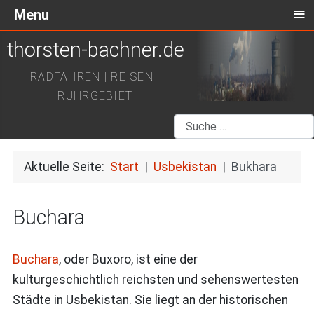
≡
Menu
thorsten-bachner.de
RADFAHREN | REISEN |
RUHRGEBIET
Suchen
Aktuelle Seite:
Start
Usbekistan
Bukhara
Buchara
Buchara
, oder Buxoro, ist eine der
kulturgeschichtlich reichsten und sehenswertesten
Städte in Usbekistan. Sie liegt an der historischen