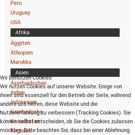
Peru
Uruguay
USA
Afrika
Ägypten
Äthiopien
Marokko
Asien
Wir benutzen Cookies
Aserbaidschan
Wir nutzen Cookies auf unserer Website. Einige von
Indien
ihnen sind essenziell für den Betrieb der Seite, während
Indonesien
andere uns helfen, diese Website und die
Kambodscha
Nutzererfahrung zu verbessern (Tracking Cookies). Sie
Kasachstan
können selbst entscheiden, ob Sie die Cookies zulassen
möchten. Bitte beachten Sie, dass bei einer Ablehnung
Kirgisien