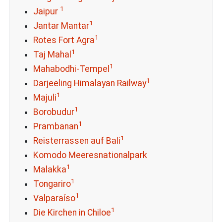
1
Jaipur
1
Jantar Mantar
1
Rotes Fort Agra
1
Taj Mahal
1
Mahabodhi-Tempel
1
Darjeeling Himalayan Railway
1
Majuli
1
Borobudur
1
Prambanan
1
Reisterrassen auf Bali
Komodo Meeresnationalpark
1
Malakka
1
Tongariro
1
Valparaíso
1
Die Kirchen in Chiloe