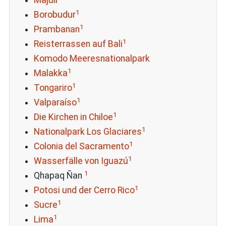
Majuli
1
Borobudur
1
Prambanan
1
Reisterrassen auf Bali
Komodo Meeresnationalpark
1
Malakka
1
Tongariro
1
Valparaíso
1
Die Kirchen in Chiloe
1
Nationalpark Los Glaciares
1
Colonia del Sacramento
1
Wasserfälle von Iguazú
1
Qhapaq Ñan
1
Potosi und der Cerro Rico
1
Sucre
1
Lima