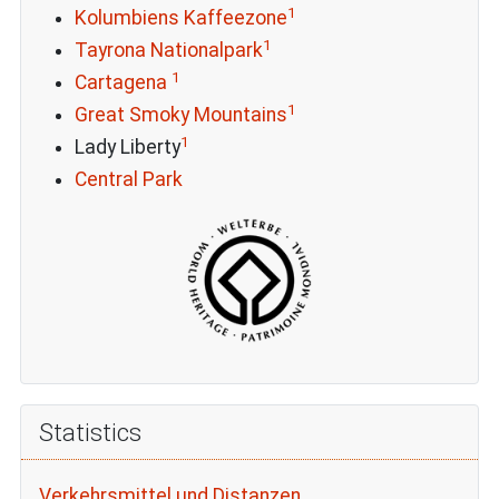
1
Kolumbiens Kaffeezone
1
Tayrona Nationalpark
1
Cartagena
1
Great Smoky Mountains
1
Lady Liberty
Central Park
Statistics
Verkehrsmittel und Distanzen