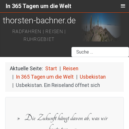
≡
In 365 Tagen um die Welt
thorsten-bachner.de
RADFAHREN | REISEN |
RUHRGEBIET
Suchen
Aktuelle Seite:
Start
Reisen
In 365 Tagen um die Welt
Usbekistan
Usbekistan. Ein Reiseland öffnet sich
Die Zukunft hängt davon ab, was wir
heute tun.