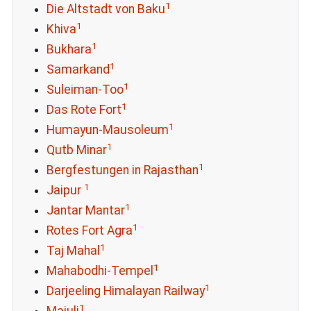
1
Die Altstadt von Baku
1
Khiva
1
Bukhara
1
Samarkand
1
Suleiman-Too
1
Das Rote Fort
1
Humayun-Mausoleum
1
Qutb Minar
1
Bergfestungen in Rajasthan
1
Jaipur
1
Jantar Mantar
1
Rotes Fort Agra
1
Taj Mahal
1
Mahabodhi-Tempel
1
Darjeeling Himalayan Railway
1