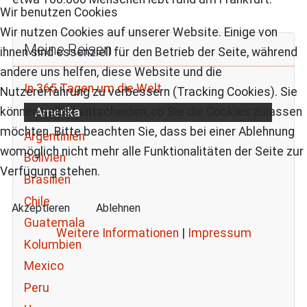
Wir benutzen Cookies
Wir nutzen Cookies auf unserer Website. Einige von
Meine Reisen
ihnen sind essenziell für den Betrieb der Seite, während
andere uns helfen, diese Website und die
In 365 Tagen um die Welt
Nutzererfahrung zu verbessern (Tracking Cookies). Sie
können selbst entscheiden, ob Sie die Cookies zulassen
Amerika
möchten. Bitte beachten Sie, dass bei einer Ablehnung
Argentinien
womöglich nicht mehr alle Funktionalitäten der Seite zur
Bolivien
Verfügung stehen.
Brasilien
Chile
Akzeptieren
Ablehnen
Guatemala
Weitere Informationen
|
Impressum
Kolumbien
Mexico
Peru