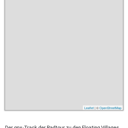
Leaflet
| ©
OpenStreetMap
Der gpx-Track der Radtour zu den Floating Villages