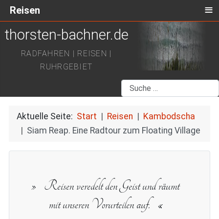
≡
Reisen
thorsten-bachner.de
RADFAHREN | REISEN |
RUHRGEBIET
Suchen
Aktuelle Seite:
Start
Reisen
Kambodscha
Siam Reap. Eine Radtour zum Floating Village
Reisen veredelt den Geist und räumt
mit unseren Vorurteilen auf.