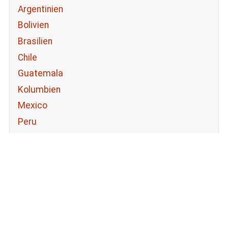
Argentinien
Bolivien
Brasilien
Chile
Guatemala
Kolumbien
Mexico
Peru
Uruguay
USA
Afrika
Ägypten
Äthiopien
Marokko