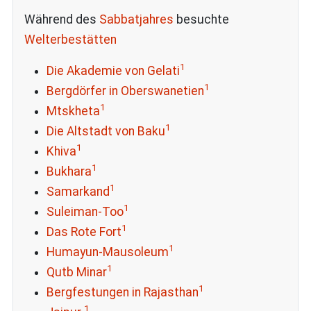
Während des
Sabbatjahres
besuchte
Welterbestätten
1
Die Akademie von Gelati
1
Bergdörfer in Oberswanetien
1
Mtskheta
1
Die Altstadt von Baku
1
Khiva
1
Bukhara
1
Samarkand
1
Suleiman-Too
1
Das Rote Fort
1
Humayun-Mausoleum
1
Qutb Minar
1
Bergfestungen in Rajasthan
1