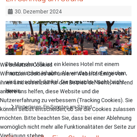
30. Dezember 2024
Die Manoha Villa ist ein kleines Hotel mit einem
Wir benutzen Cookies
französischen Inhaber. Als wir das Hotel erreichen,
Wir nutzen Cookies auf unserer Website. Einige von
wird es schnell dunkel. Die tropische Nacht bricht
ihnen sind essenziell für den Betrieb der Seite, während
herein.
andere uns helfen, diese Website und die
Nutzererfahrung zu verbessern (Tracking Cookies). Sie
Weiterlesen: Ein Sonntag am Strand
können selbst entscheiden, ob Sie die Cookies zulassen
möchten. Bitte beachten Sie, dass bei einer Ablehnung
womöglich nicht mehr alle Funktionalitäten der Seite zur
Verfügung stehen.