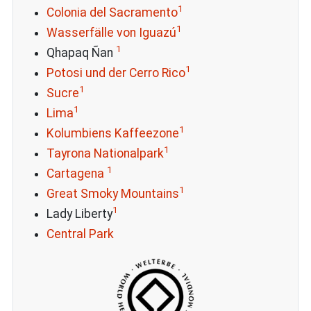
1
Colonia del Sacramento
1
Wasserfälle von Iguazú
1
Qhapaq Ñan
1
Potosi und der Cerro Rico
1
Sucre
1
Lima
1
Kolumbiens Kaffeezone
1
Tayrona Nationalpark
1
Cartagena
1
Great Smoky Mountains
1
Lady Liberty
Central Park