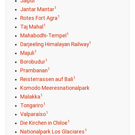
Jaipur
1
Jantar Mantar
1
Rotes Fort Agra
1
Taj Mahal
1
Mahabodhi-Tempel
1
Darjeeling Himalayan Railway
1
Majuli
1
Borobudur
1
Prambanan
1
Reisterrassen auf Bali
Komodo Meeresnationalpark
1
Malakka
1
Tongariro
1
Valparaíso
1
Die Kirchen in Chiloe
1
Nationalpark Los Glaciares