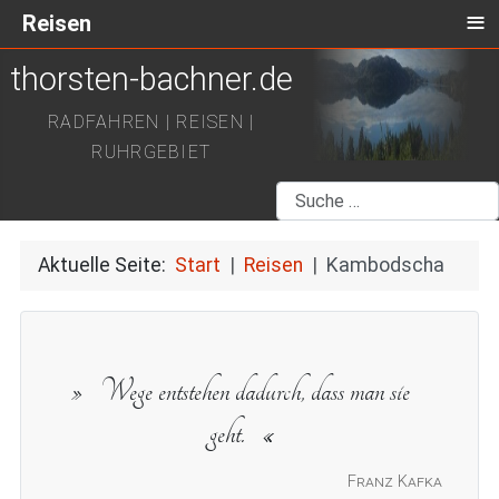
≡
Reisen
thorsten-bachner.de
RADFAHREN | REISEN |
RUHRGEBIET
Suchen
Aktuelle Seite:
Start
Reisen
Kambodscha
Wege entstehen dadurch, dass man sie
geht.
Franz Kafka