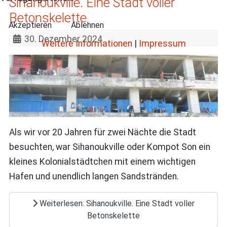
Sihanoukville. Eine Stadt voller
Betonskelette
Akzeptieren
Ablehnen
30. Dezember 2024
Weitere Informationen
|
Impressum
Als wir vor 20 Jahren für zwei Nächte die Stadt
besuchten, war Sihanoukville oder Kompot Son ein
kleines Kolonialstädtchen mit einem wichtigen
Hafen und unendlich langen Sandstränden.
Weiterlesen: Sihanoukville. Eine Stadt voller
Betonskelette