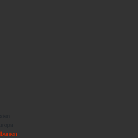
sien
uropa
lbanien