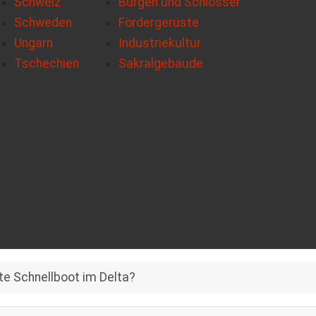
Schweiz
Burgen und Schlösser
Schweden
Fördergerüste
Ungarn
Industriekultur
Tschechien
Sakralgebäude
te Schnellboot im Delta?