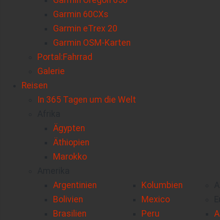
Garmin Oregon 650
Garmin 60CXs
Garmin eTrex 20
Garmin OSM-Karten
Portal:Fahrrad
Galerie
Reisen
In 365 Tagen um die Welt
Afrika
Ägypten
Äthiopien
Marokko
Amerika
Argentinien
Kolumbien
A
Bolivien
Mexico
E
Brasilien
Peru
A