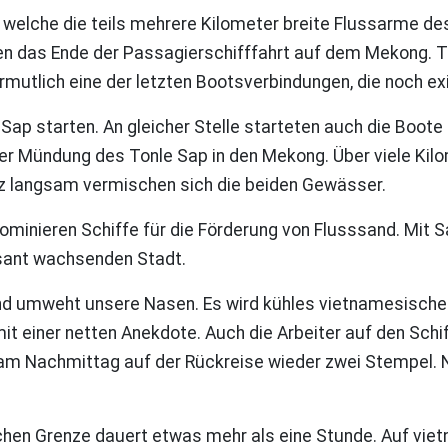
 welche die teils mehrere Kilometer breite Flussarme d
en das Ende der Passagierschifffahrt auf dem Mekong. Te
utlich eine der letzten Bootsverbindungen, die noch exi
Sap starten. An gleicher Stelle starteten auch die Boote
der Mündung des Tonle Sap in den Mekong. Über viele Kil
anz langsam vermischen sich die beiden Gewässer.
 dominieren Schiffe für die Förderung von Flusssand. Mi
asant wachsenden Stadt.
ind umweht unsere Nasen. Es wird kühles vietnamesische
it einer netten Anekdote. Auch die Arbeiter auf den Sch
am Nachmittag auf der Rückreise wieder zwei Stempel. N
en Grenze dauert etwas mehr als eine Stunde. Auf vietn