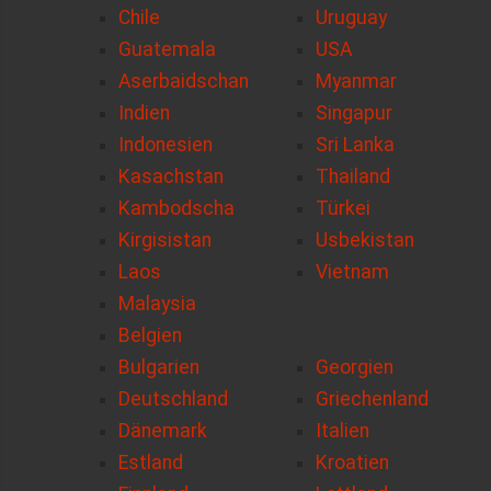
Chile
Uruguay
Guatemala
USA
Aserbaidschan
Myanmar
Indien
Singapur
Indonesien
Sri Lanka
Kasachstan
Thailand
Kambodscha
Türkei
Kirgisistan
Usbekistan
Laos
Vietnam
Malaysia
Belgien
Bulgarien
Georgien
Deutschland
Griechenland
Dänemark
Italien
Estland
Kroatien