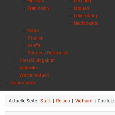
Finnland
Lettland
Frankreich
Litauen
Luxemburg
Niederlande
Natur
Stadien
Graffiti
Borussia Dortmund
Portal:Ruhrgebiet
Weblinks
Wetter aktuell
impressum
Aktuelle Seite:
Start
Reisen
Vietnam
Das letz