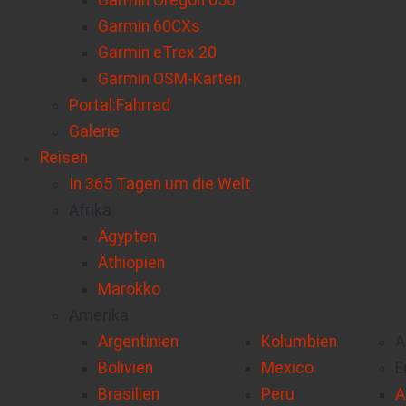
Garmin Oregon 650
Garmin 60CXs
Garmin eTrex 20
Garmin OSM-Karten
Portal:Fahrrad
Galerie
Reisen
In 365 Tagen um die Welt
Afrika
Ägypten
Äthiopien
Marokko
Amerika
Argentinien
Kolumbien
A
Bolivien
Mexico
E
Brasilien
Peru
A