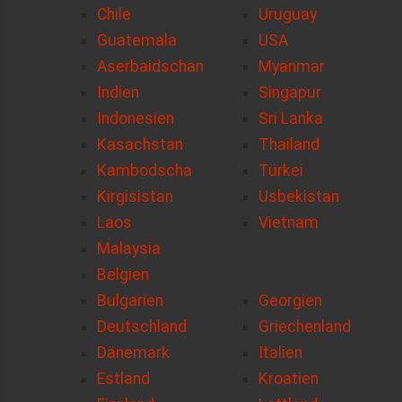
Chile
Uruguay
Guatemala
USA
Aserbaidschan
Myanmar
Indien
Singapur
Indonesien
Sri Lanka
Kasachstan
Thailand
Kambodscha
Türkei
Kirgisistan
Usbekistan
Laos
Vietnam
Malaysia
Belgien
Bulgarien
Georgien
Deutschland
Griechenland
Dänemark
Italien
Estland
Kroatien