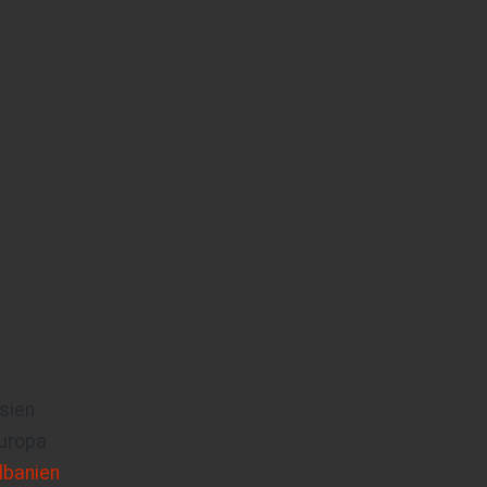
sien
uropa
lbanien