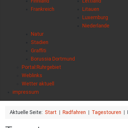
Finnland
Lettland
Frankreich
Litauen
Luxemburg
Niederlande
Natur
Stadien
Graffiti
Borussia Dortmund
Portal:Ruhrgebiet
Weblinks
Wetter aktuell
impressum
Aktuelle Seite:
Start
Radfahren
Tagestouren