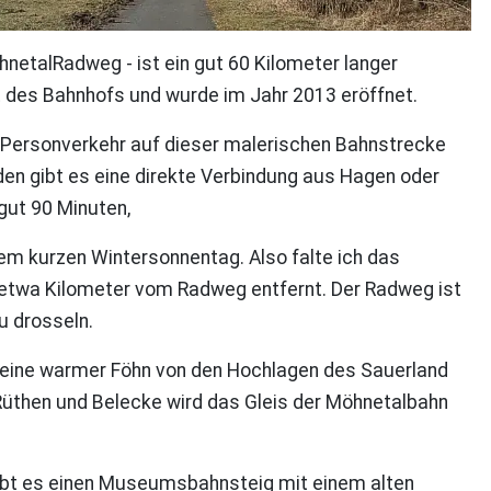
netalRadweg - ist ein gut 60 Kilometer langer
t des Bahnhofs und wurde im Jahr 2013 eröffnet.
 Personverkehr auf dieser malerischen Bahnstrecke
nden gibt es eine direkte Verbindung aus Hagen oder
gut 90 Minuten,
esem kurzen Wintersonnentag. Also falte ich das
 etwa Kilometer vom Radweg entfernt. Der Radweg ist
u drosseln.
d eine warmer Föhn von den Hochlagen des Sauerland
 Rüthen und Belecke wird das Gleis der Möhnetalbahn
 gibt es einen Museumsbahnsteig mit einem alten