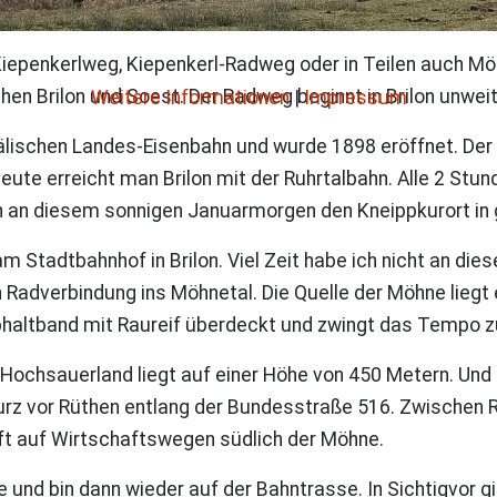
epenkerlweg, Kiepenkerl-Radweg oder in Teilen auch Möh
n Brilon und Soest. Der Radweg beginnt in Brilon unwei
Weitere Informationen
|
Impressum
lischen Landes-Eisenbahn und wurde 1898 eröffnet. Der
eute erreicht man Brilon mit der Ruhrtalbahn. Alle 2 Stu
h an diesem sonnigen Januarmorgen den Kneippkurort in 
am Stadtbahnhof in Brilon. Viel Zeit habe ich nicht an di
Radverbindung ins Möhnetal. Die Quelle der Möhne liegt
phaltband mit Raureif überdeckt und zwingt das Tempo z
 Hochsauerland liegt auf einer Höhe von 450 Metern. Un
 kurz vor Rüthen entlang der Bundesstraße 516. Zwischen
ft auf Wirtschaftswegen südlich der Möhne.
e und bin dann wieder auf der Bahntrasse. In Sichtigvor