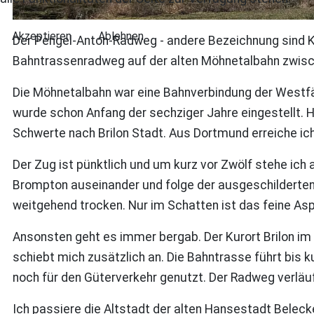
Akzeptieren
Ablehnen
Der Pengel-Anton-Radweg - andere Bezeichnung sind Ki
Bahntrassenradweg auf der alten Möhnetalbahn zwische
Die Möhnetalbahn war eine Bahnverbindung der Westfä
wurde schon Anfang der sechziger Jahre eingestellt. H
Schwerte nach Brilon Stadt. Aus Dortmund erreiche ic
Der Zug ist pünktlich und um kurz vor Zwölf stehe ich 
Brompton auseinander und folge der ausgeschilderten 
weitgehend trocken. Nur im Schatten ist das feine As
Ansonsten geht es immer bergab. Der Kurort Brilon im
schiebt mich zusätzlich an. Die Bahntrasse führt bis
noch für den Güterverkehr genutzt. Der Radweg verläu
Ich passiere die Altstadt der alten Hansestadt Beleck