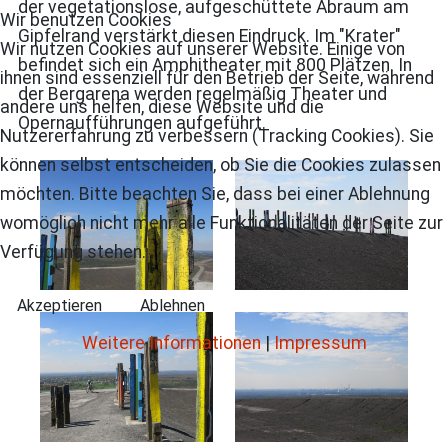
der vegetationslose, aufgeschüttete Abraum am
Wir benutzen Cookies
Gipfelrand verstärkt diesen Eindruck. Im "Krater"
Wir nutzen Cookies auf unserer Website. Einige von
befindet sich ein Amphitheater mit 800 Plätzen. In
ihnen sind essenziell für den Betrieb der Seite, während
der Bergarena werden regelmäßig Theater und
andere uns helfen, diese Website und die
Opernaufführungen aufgeführt.
Nutzererfahrung zu verbessern (Tracking Cookies). Sie
können selbst entscheiden, ob Sie die Cookies zulassen
möchten. Bitte beachten Sie, dass bei einer Ablehnung
womöglich nicht mehr alle Funktionalitäten der Seite zur
Verfügung stehen.
Akzeptieren
Ablehnen
Weitere Informationen
|
Impressum