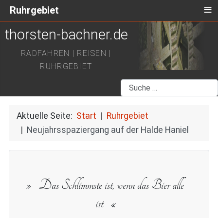
≡
Ruhrgebiet
thorsten-bachner.de
RADFAHREN | REISEN |
RUHRGEBIET
Suchen
Aktuelle Seite:
Start
Ruhrgebiet
Neujahrsspaziergang auf der Halde Haniel
Das Schlimmste ist, wenn das Bier alle
ist