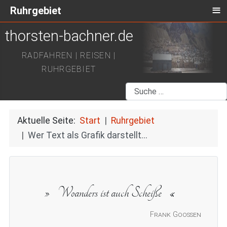
≡
Ruhrgebiet
thorsten-bachner.de
RADFAHREN | REISEN |
RUHRGEBIET
Suchen
Aktuelle Seite:
Start
Ruhrgebiet
Wer Text als Grafik darstellt...
Woanders ist auch Scheiße
Frank Goossen