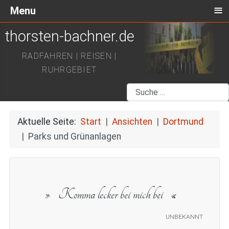
≡
Menu
thorsten-bachner.de
RADFAHREN | REISEN |
RUHRGEBIET
Suchen
Aktuelle Seite:
Start
Ansichten
Dortmund
Parks und Grünanlagen
Komma lecker bei mich bei
unbekannt