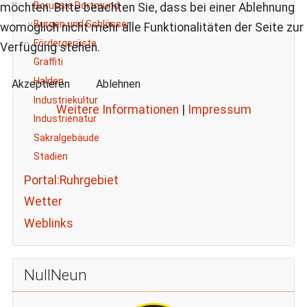
Borussia Dortmund
möchten. Bitte beachten Sie, dass bei einer Ablehnung
Burgen und Schlösser
womöglich nicht mehr alle Funktionalitäten der Seite zur
Fördergerüste
Verfügung stehen.
Graffiti
Halden
Akzeptieren
Ablehnen
Industriekultur
Weitere Informationen
|
Impressum
Industrienatur
Sakralgebäude
Stadien
Portal:Ruhrgebiet
Wetter
Weblinks
NullNeun